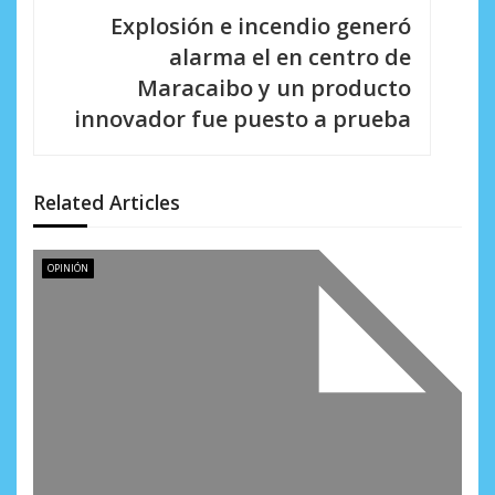
c
Explosión e incendio generó
i
alarma el en centro de
Maracaibo y un producto
ó
innovador fue puesto a prueba
n
d
Related Articles
e
e
OPINIÓN
n
t
r
a
d
a