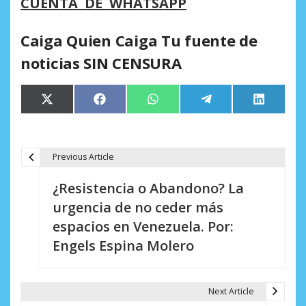
CUENTA DE WHATSAPP
Caiga Quien Caiga Tu fuente de
noticias SIN CENSURA
Compartir
Compartir
Compartir
Compartir
Comparti
X
Facebook
WhatsApp
Telegram
LinkedIn
en
en
en
en
en
(Twitter)
Previous Article
N
¿Resistencia o Abandono? La
a
urgencia de no ceder más
v
espacios en Venezuela. Por:
e
Engels Espina Molero
g
a
Next Article