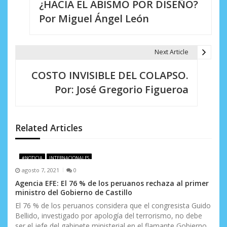
¿HACIA EL ABISMO POR DISEÑO?
a
Por Miguel Ángel León
v
e
Next Article
g
COSTO INVISIBLE DEL COLAPSO.
a
Por: José Gregorio Figueroa
c
i
Related Articles
ó
n
#NOTICIA
INTERNACIONALES
d
agosto 7, 2021
0
Agencia EFE: El 76 % de los peruanos rechaza al primer
e
ministro del Gobierno de Castillo
e
El 76 % de los peruanos considera que el congresista Guido
Bellido, investigado por apología del terrorismo, no debe
ser el jefe del gabinete ministerial en el flamante Gobierno