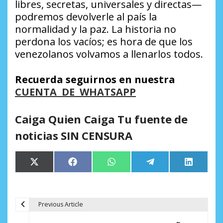
libres, secretas, universales y directas—
podremos devolverle al país la
normalidad y la paz. La historia no
perdona los vacíos; es hora de que los
venezolanos volvamos a llenarlos todos.
Recuerda seguirnos en nuestra
CUENTA DE WHATSAPP
Caiga Quien Caiga Tu fuente de
noticias SIN CENSURA
Compartir
Compartir
Compartir
Compartir
Comparti
X
Facebook
WhatsApp
Telegram
LinkedIn
en
en
en
en
en
(Twitter)
Previous Article
N