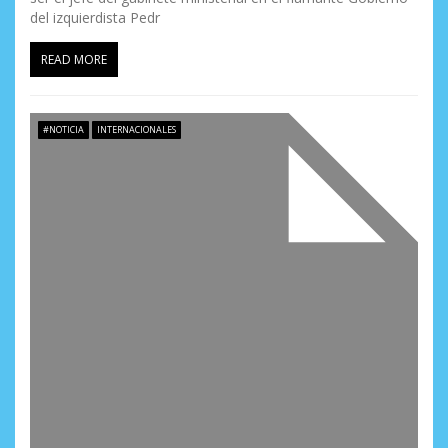
n
del izquierdista Pedr
t
READ MORE
r
a
#NOTICIA
INTERNACIONALES
d
a
s