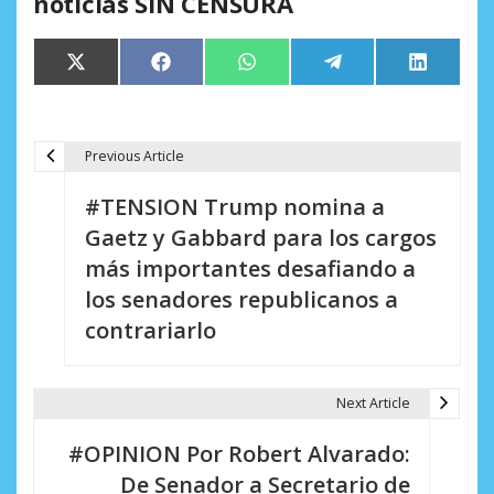
noticias SIN CENSURA
Compartir
Compartir
Compartir
Compartir
Comparti
X
Facebook
WhatsApp
Telegram
LinkedIn
en
en
en
en
en
(Twitter)
Previous Article
N
#TENSION Trump nomina a
a
Gaetz y Gabbard para los cargos
v
más importantes desafiando a
e
los senadores republicanos a
contrariarlo
g
a
Next Article
c
i
#OPINION Por Robert Alvarado:
De Senador a Secretario de
ó