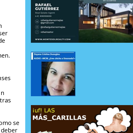
n
ser
de
men.
nses
un
tras
como se
 deber