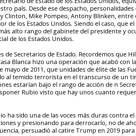
cretario de Estado de los Estados Unidos, equi
uestro país. Desde ese despacho, personalidade
ary Clinton, Mike Pompeo, Antony Blinken, entre 
or de los Estados Unidos. Siendo el caso, que el 
ás alto rango del gabinete del presidente y oc
cial de los Estados Unidos.
s de Secretarios de Estado. Recordemos que Hil
Casa Blanca hizo una operación que acabó con la
de mayo de 2011, que unidades de élite de las Fu
 al temido terrorista en el transcurso de un ti
nes estarían bajo el rango de acción de n Secre
isponer Rubio visto que hay unos cuanto reque
io ha sido una de las voces más duras contra el
ones y presionando para derrocarlo, no de aho
uencia, persuadió al catire Trump en 2019 para