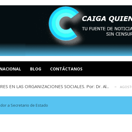
sbastador costo del colapso eléctrico en...
AGOSTO 7, 2026
idad? Por Dayana Cristina Duzoglou L.
AGOSTO 6, 2026
xcusas, apagones y promesas incumplidas...
NACIONAL
BLOG
CONTÁCTANOS
AGOSTO 6, 2026
 EN LAS ORGANIZACIONES SOCIALES. Por: Dr. Al...
AGOSTO
negociación en la política: distinc...
AGOSTO 7, 2026
sbastador costo del colapso eléctrico en...
AGOSTO 7, 2026
idad? Por Dayana Cristina Duzoglou L.
AGOSTO 6, 2026
dor a Secretario de Estado
xcusas, apagones y promesas incumplidas...
AGOSTO 6, 2026
 EN LAS ORGANIZACIONES SOCIALES. Por: Dr. Al...
AGOSTO
negociación en la política: distinc...
AGOSTO 7, 2026