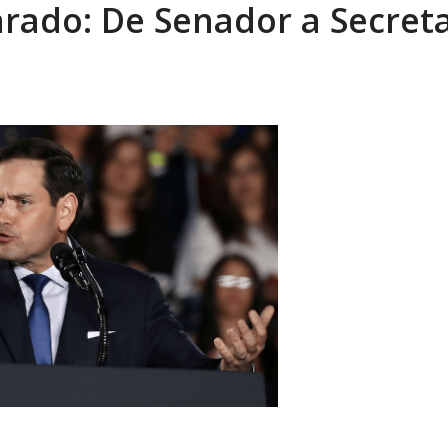
rado: De Senador a Secreta
sbastador costo del colapso eléctrico en...
AGOSTO 7, 2026