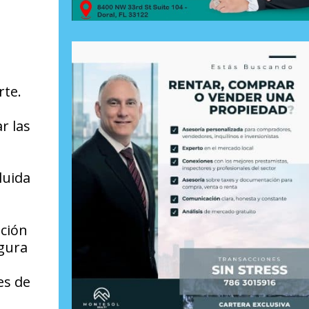
rte.
r las
luida
ación
gura
es de