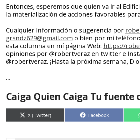
Entonces, esperemos que quien va ir al Edific
la materialización de acciones favorables para 
Cualquier información o sugerencia por
robe
grsndz629@gmail.com
o bien por mí teléfon
esta columna en mí página Web:
https://rob
opiniones por @robertveraz en twitter e Ins
@robertveraz. ¡Hasta la próxima semana, Dio
…
Caiga Quien Caiga Tu fuente 
Compartir
Compartir
X (Twitter)
Facebook
en
en