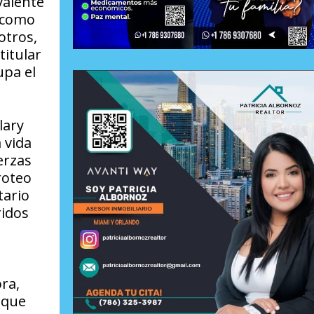
valente
s como
otros,
titular
upa el
lary
 vida
erzas
roteo
tario
ridos
ra,
 que