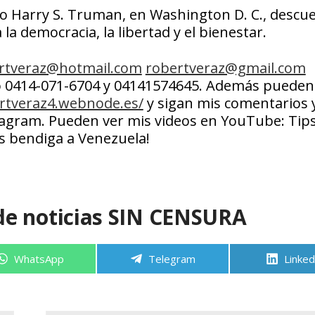
io Harry S. Truman, en Washington D. C., descue
la democracia, la libertad y el bienestar.
rtveraz@hotmail.com
robertveraz@gmail.com
o 0414-071-6704 y 04141574645. Además pueden 
ertveraz4.webnode.es/
y sigan mis comentarios 
tagram. Pueden ver mis videos en YouTube: Tip
s bendiga a Venezuela!
de noticias SIN CENSURA
Compartir
Compartir
Compa
WhatsApp
Telegram
Linked
en
en
en