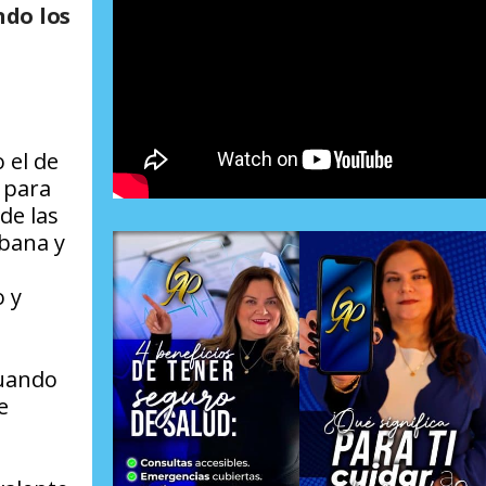
do los
 el de
 para
de las
abana y
o y
cuando
e