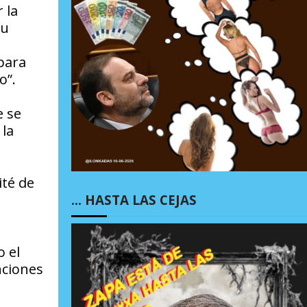
 la
su
 para
o”.
e se
 la
ité de
… HASTA LAS CEJAS
o el
nciones