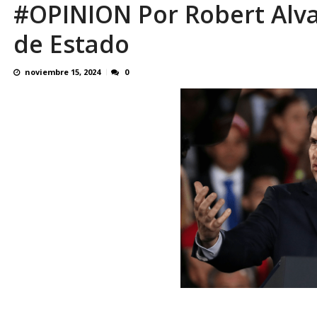
#OPINION Por Robert Alva
En 8 meses «876 horas de apagones» El de
de Estado
noviembre 15, 2024
0