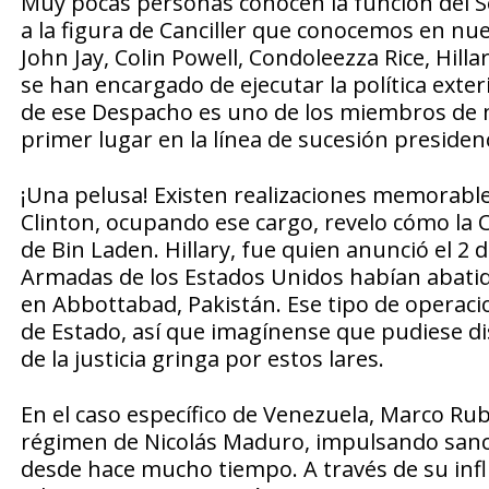
Muy pocas personas conocen la función del Se
a la figura de Canciller que conocemos en n
John Jay, Colin Powell, Condoleezza Rice, Hill
se han encargado de ejecutar la política exteri
de ese Despacho es uno de los miembros de m
primer lugar en la línea de sucesión presiden
¡Una pelusa! Existen realizaciones memorable
Clinton, ocupando ese cargo, revelo cómo la 
de Bin Laden. Hillary, fue quien anunció el 2 
Armadas de los Estados Unidos habían abatido
en Abbottabad, Pakistán. Ese tipo de operacio
de Estado, así que imagínense que pudiese d
de la justicia gringa por estos lares.
En el caso específico de Venezuela, Marco Rub
régimen de Nicolás Maduro, impulsando sanci
desde hace mucho tiempo. A través de su infl