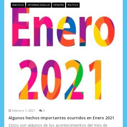
n
#NOTICIA
INTERNACIONALES
OPINIÓN
POLÍTICA
t
r
a
d
a
s
febrero 1, 2021
3
Algunos hechos importantes ocurridos en Enero 2021
Estos son algunos de los acontecimientos del mes de