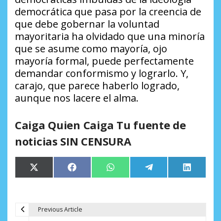
democrática que pasa por la creencia de
que debe gobernar la voluntad
mayoritaria ha olvidado que una minoría
que se asume como mayoría, ojo
mayoría formal, puede perfectamente
demandar conformismo y lograrlo. Y,
carajo, que parece haberlo logrado,
aunque nos lacere el alma.
Caiga Quien Caiga Tu fuente de
noticias SIN CENSURA
Compartir
Compartir
Compartir
Compartir
Comparti
X
Facebook
WhatsApp
Telegram
LinkedIn
en
en
en
en
en
(Twitter)
Previous Article
N