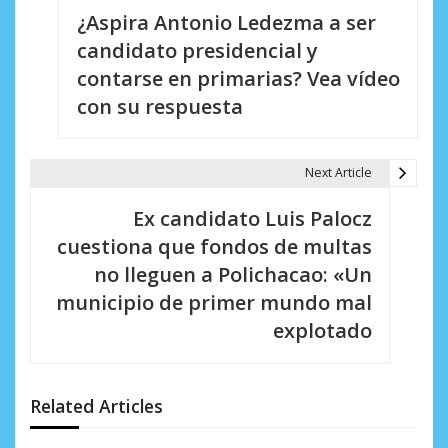
¿Aspira Antonio Ledezma a ser
a
candidato presidencial y
v
contarse en primarias? Vea vídeo
e
con su respuesta
g
a
Next Article
c
Ex candidato Luis Palocz
i
cuestiona que fondos de multas
no lleguen a Polichacao: «Un
ó
municipio de primer mundo mal
n
explotado
d
e
Related Articles
e