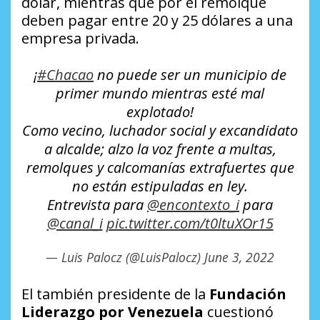
dólar, mientras que por el remolque
deben pagar entre 20 y 25 dólares a una
empresa privada.
¡
#Chacao
no puede ser un municipio de
primer mundo mientras esté mal
explotado!
Como vecino, luchador social y excandidato
a alcalde; alzo la voz frente a multas,
remolques y calcomanías extrafuertes que
no están estipuladas en ley.
Entrevista para
@encontexto_i
para
@canal_i
pic.twitter.com/t0ltuXOr15
— Luis Palocz (@LuisPalocz)
June 3, 2022
El también presidente de la
Fundación
Liderazgo por Venezuela
cuestionó