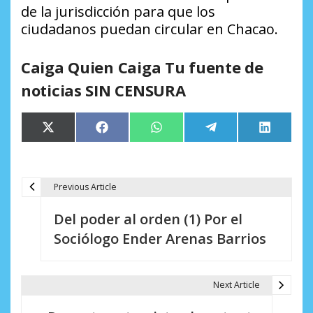
de la jurisdicción para que los
ciudadanos puedan circular en Chacao.
Caiga Quien Caiga Tu fuente de
noticias SIN CENSURA
Compartir
Compartir
Compartir
Compartir
Comparti
X
Facebook
WhatsApp
Telegram
LinkedIn
en
en
en
en
en
(Twitter)
Previous Article
N
Del poder al orden (1) Por el
a
Sociólogo Ender Arenas Barrios
v
e
Next Article
g