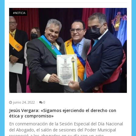
d
a
#NOTICIA
s
junio 24, 2022
0
Jesús Vergara: «Sigamos ejerciendo el derecho con
ética y compromiso»
En conmemoración de la Sesión Especial del Día Nacional
del Abogado, el salón de sesiones del Poder Municipal
reconoció a los abogados en su día con un acto