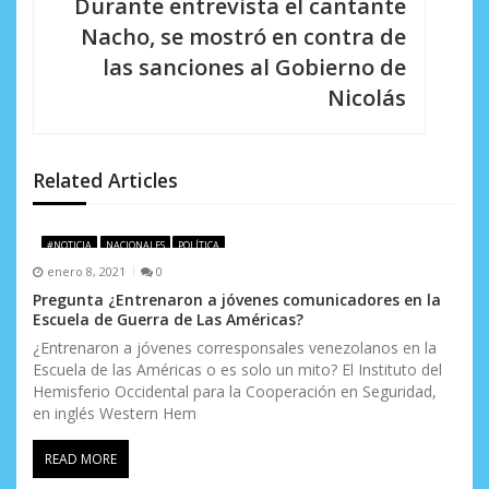
Durante entrevista el cantante
a
Nacho, se mostró en contra de
c
las sanciones al Gobierno de
i
Nicolás
ó
n
Related Articles
d
e
#NOTICIA
NACIONALES
POLÍTICA
enero 8, 2021
0
e
Pregunta ¿Entrenaron a jóvenes comunicadores en la
Escuela de Guerra de Las Américas?
n
¿Entrenaron a jóvenes corresponsales venezolanos en la
t
Escuela de las Américas o es solo un mito? El Instituto del
Hemisferio Occidental para la Cooperación en Seguridad,
r
en inglés Western Hem
a
READ MORE