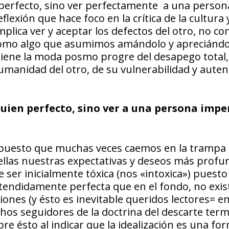
perfecto, sino ver perfectamente a una person
exión que hace foco en la crítica de la cultura y
plica ver y aceptar los defectos del otro, no c
como algo que asumimos amándolo y apreciándo
tiene la moda posmo progre del desapego total,
umanidad del otro, de su vulnerabilidad y auten
uien perfecto, sino ver a una persona impe
llo, puesto que muchas veces caemos en la trampa
 ellas nuestras expectativas y deseos más profu
 ser inicialmente tóxica (nos «intoxica») puest
tendidamente perfecta que en el fondo, no exis
iones (y ésto es inevitable queridos lectores= 
s seguidores de la doctrina del descarte term
re ésto al indicar que la idealización es una fo