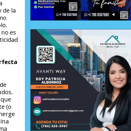
a
 de la
omo
lo.
 no es
ticidad
rfecta
 de
ndos.
o que
te (o
emerge
ina
rma