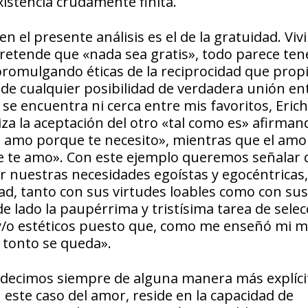
istencia crudamente finita.
 en el presente análisis es el de la gratuidad. Vi
pretende que «nada sea gratis», todo parece ten
promulgando éticas de la reciprocidad que propi
 de cualquier posibilidad de verdadera unión ent
e encuentra ni cerca entre mis favoritos, Erich
iza la aceptación del otro «tal como es» afirma
e amo porque te necesito», mientras que el amo
 te amo». Con este ejemplo queremos señalar 
r nuestras necesidades egoístas y egocéntricas,
dad, tanto con sus virtudes loables como con sus
e lado la paupérrima y tristísima tarea de selec
 y/o estéticos puesto que, como me enseñó mi 
l tonto se queda».
e decimos siempre de alguna manera más explíci
n este caso del amor, reside en la capacidad de