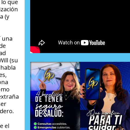
 lo que
ización
a (y
í una
 de
dad
ill (su
 habla
es,
ona
cómo
extraña
ser
dero.
e el