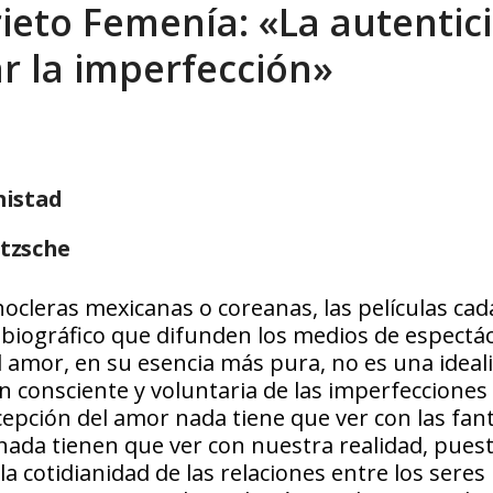
ieto Femenía: «La autentic
sbastador costo del colapso eléctrico en...
AGOSTO 7, 2026
r la imperfección»
mistad
etzsche
ocleras mexicanas o coreanas, las películas cad
 biográfico que difunden los medios de espectá
el amor, en su esencia más pura, no es una ideal
n consciente y voluntaria de las imperfecciones 
pción del amor nada tiene que ver con las fan
nada tienen que ver con nuestra realidad, pues
a cotidianidad de las relaciones entre los seres