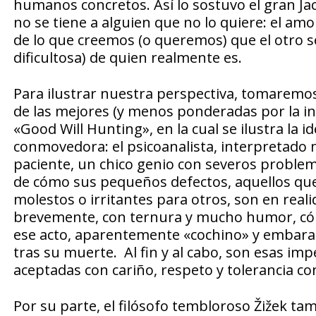
humanos concretos. Así lo sostuvo el gran Ja
no se tiene a alguien que no lo quiere: el amo
de lo que creemos (o queremos) que el otro s
dificultosa) de quien realmente es.
Para ilustrar nuestra perspectiva, tomaremo
de las mejores (y menos ponderadas por la indu
«Good Will Hunting», en la cual se ilustra l
conmovedora: el psicoanalista, interpretado m
paciente, un chico genio con severos problem
de cómo sus pequeños defectos, aquellos que
molestos o irritantes para otros, son en real
brevemente, con ternura y mucho humor, cóm
ese acto, aparentemente «cochino» y embaraz
tras su muerte. Al fin y al cabo, son esas imp
aceptadas con cariño, respeto y tolerancia 
Por su parte, el filósofo tembloroso Žižek t