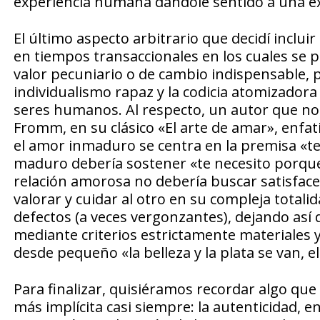
experiencia humana dándole sentido a una ex
El último aspecto arbitrario que decidí incluir
en tiempos transaccionales en los cuales se 
valor pecuniario o de cambio indispensable, 
individualismo rapaz y la codicia atomizadora
seres humanos. Al respecto, un autor que no s
Fromm, en su clásico «El arte de amar», enfat
el amor inmaduro se centra en la premisa «t
maduro debería sostener «te necesito porque
relación amorosa no debería buscar satisface
valorar y cuidar al otro en su compleja totali
defectos (a veces vergonzantes), dejando así d
mediante criterios estrictamente materiales
desde pequeño «la belleza y la plata se van, e
Para finalizar, quisiéramos recordar algo qu
más implícita casi siempre: la autenticidad, e