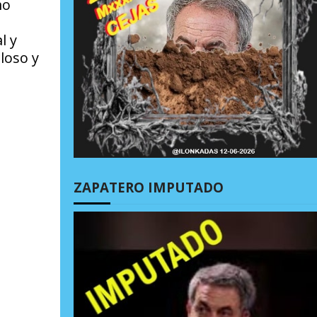
mo
l y
loso y
ZAPATERO IMPUTADO