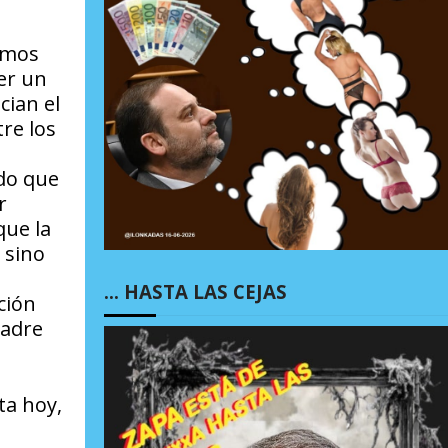
vimos
er un
cian el
re los
ndo que
r
que la
 sino
… HASTA LAS CEJAS
ción
madre
ta hoy,