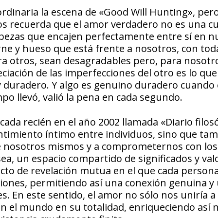
 ordinaria la escena de «Good Will Hunting», per
s recuerda que el amor verdadero no es una c
bezas que encajen perfectamente entre sí en n
arne y hueso que está frente a nosotros, con tod
para otros, sean desagradables pero, para nosotr
reciación de las imperfecciones del otro es lo qu
 y duradero. Y algo es genuino duradero cuando
po llevó, valió la pena en cada segundo.
ada recién en el año 2002 llamada «Diario filosó
ntimiento íntimo entre individuos, sino que ta
 de nosotros mismos y a comprometernos con los
a, un espacio compartido de significados y valo
acto de revelación mutua en el que cada persona
siones, permitiendo así una conexión genuina y
En este sentido, el amor no sólo nos uniría a 
on el mundo en su totalidad, enriqueciendo así 