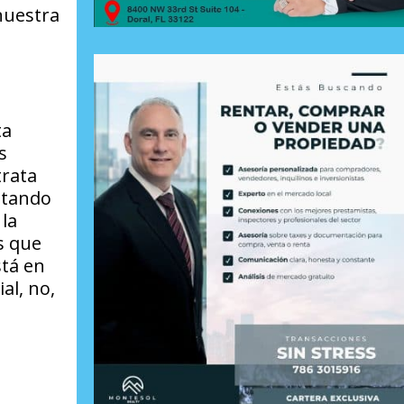
nuestra
ta
s
trata
eptando
la
s que
stá en
al, no,