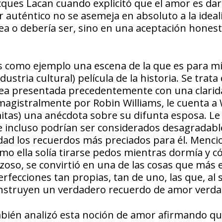
cques Lacan cuando explicitó que el amor es dar
r auténtico no se asemeja en absoluto a la ideal
ea o debería ser, sino en una aceptación honest
s como ejemplo una escena de la que es para m
stria cultural) película de la historia. Se trata
a idea presentada precedentemente con una clari
agistralmente por Robin Williams, le cuenta a W
itas) una anécdota sobre su difunta esposa. Le
 incluso podrían ser considerados desagradabl
idad los recuerdos más preciados para él. Menci
o ella solía tirarse pedos mientras dormía y 
oso, se convirtió en una de las cosas que más 
erfecciones tan propias, tan de uno, las que, al 
construyen un verdadero recuerdo de amor verda
ambién analizó esta noción de amor afirmando qu