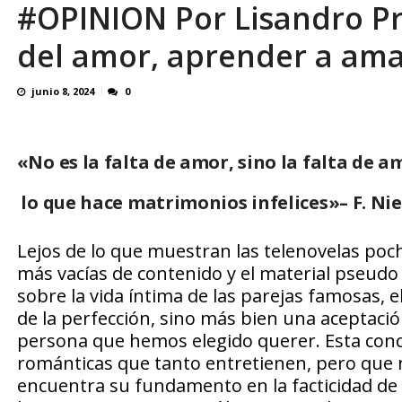
#OPINION Por Lisandro Pr
En 8 meses «876 horas de apagones» El de
del amor, aprender a ama
junio 8, 2024
0
«No es la falta de amor, sino la falta de a
lo que hace matrimonios infelices»
– F. Ni
Lejos de lo que muestran las telenovelas poch
más vacías de contenido y el material pseudo
sobre la vida íntima de las parejas famosas, 
de la perfección, sino más bien una aceptació
persona que hemos elegido querer. Esta conce
románticas que tanto entretienen, pero que 
encuentra su fundamento en la facticidad de l