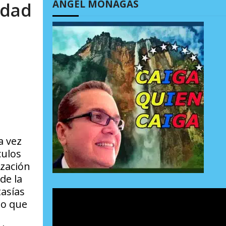
ÁNGEL MONAGAS
idad
a vez
culos
ización
de la
tasías
to que