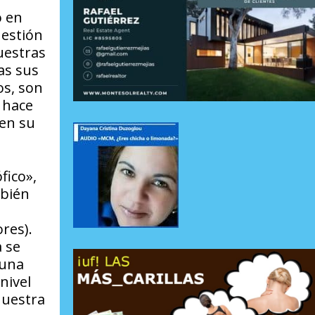
o en
uestión
uestras
as sus
os, son
e hace
 en su
fico»,
mbién
res).
 se
 una
nivel
nuestra