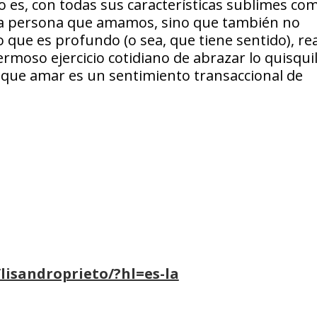
o es, con todas sus características sublimes co
 la persona que amamos, sino que también no
ue es profundo (o sea, que tiene sentido), rea
oso ejercicio cotidiano de abrazar lo quisquil
r que amar es un sentimiento transaccional de
isandroprieto/?hl=es-la