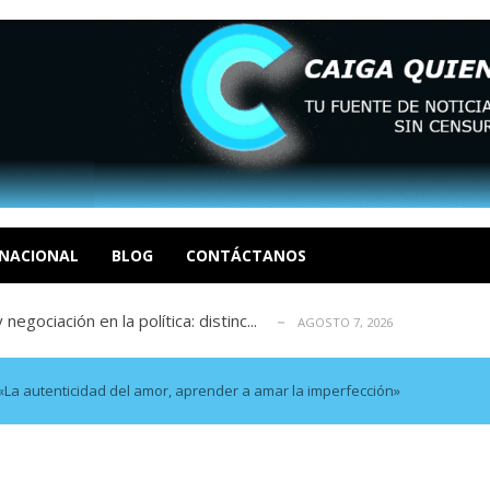
sbastador costo del colapso eléctrico en...
AGOSTO 7, 2026
idad? Por Dayana Cristina Duzoglou L.
AGOSTO 6, 2026
xcusas, apagones y promesas incumplidas...
AGOSTO 6, 2026
NACIONAL
BLOG
CONTÁCTANOS
 EN LAS ORGANIZACIONES SOCIALES. Por: Dr. Al...
AGOSTO
negociación en la política: distinc...
AGOSTO 7, 2026
sbastador costo del colapso eléctrico en...
AGOSTO 7, 2026
idad? Por Dayana Cristina Duzoglou L.
AGOSTO 6, 2026
«La autenticidad del amor, aprender a amar la imperfección»
xcusas, apagones y promesas incumplidas...
AGOSTO 6, 2026
 EN LAS ORGANIZACIONES SOCIALES. Por: Dr. Al...
AGOSTO
negociación en la política: distinc...
AGOSTO 7, 2026