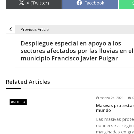
Compartir
Compartir
X (Twitter)
Facebook
en
en
Previous Article
N
Despliegue especial en apoyo a los
a
sectores afectados por las lluvias en el
municipio Francisco Javier Pulgar
v
e
Related Articles
g
marzo 24, 2021
#NOTICIA
Masivas protestas
a
mundo
Las masivas prote
c
oponerse al régime
marginadas en gr