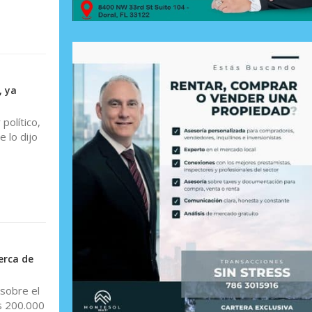
, ya
político,
 lo dijo
erca de
 sobre el
s 200.000