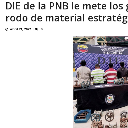
DIE de la PNB le mete los
OVP denunció 15 años de violación sistemá
rodo de material estratég
abril 21, 2022
0