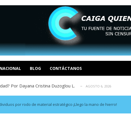
tica de derechos humanos en el Minister...
AGOSTO 6, 2026
 en un mercado impulsado por el auge de...
AGOSTO 6, 2026
o en La Guaira que hasta ahora no había ...
NACIONAL
BLOG
CONTÁCTANOS
AGOSTO 6, 2026
idad? Por Dayana Cristina Duzoglou L.
AGOSTO 6, 2026
xcusas, apagones y promesas incumplidas...
AGOSTO 6, 2026
tica de derechos humanos en el Minister...
AGOSTO 6, 2026
 en un mercado impulsado por el auge de...
AGOSTO 6, 2026
dividuos por rodo de material estratégico ¡Llego la mano de hierro!
o en La Guaira que hasta ahora no había ...
AGOSTO 6, 2026
idad? Por Dayana Cristina Duzoglou L.
AGOSTO 6, 2026
xcusas, apagones y promesas incumplidas...
AGOSTO 6, 2026