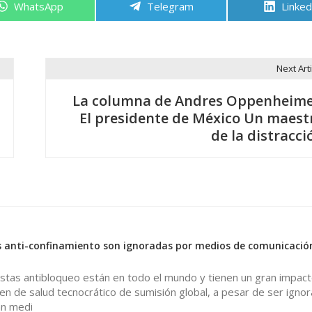
Compartir
Compartir
Compa
WhatsApp
Telegram
Linked
en
en
en
Next Arti
La columna de Andres Oppenheime
El presidente de México Un maest
de la distracci
0
 anti-confinamiento son ignoradas por medios de comunicación
stas antibloqueo están en todo el mundo y tienen un gran impact
n de salud tecnocrático de sumisión global, a pesar de ser igno
an medi