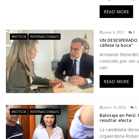
i
READ MORE
ó
junio 6, 2023
0
n
#NOTICIA
INTERNACIONALES
UN DESESPERADO A
cállese la boca”
d
Armando Benedetti 
conocido por ser u
e
vari
e
READ MORE
n
junio 16, 2026
0
t
#NOTICIA
INTERNACIONALES
Balotaje en Perú:
resultar electa
r
La candidata derec
izquierdista Robe