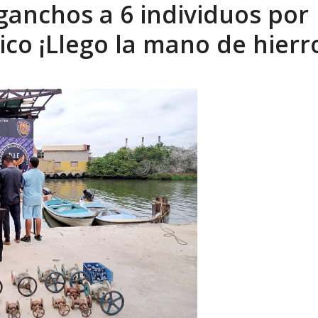
 ganchos a 6 individuos por
tica de derechos humanos en el Minister...
AGOSTO 6, 2026
ico ¡Llego la mano de hierr