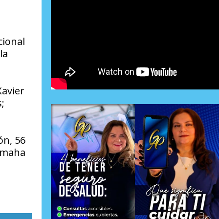
cional
la
Xavier
;
ón, 56
Yamaha