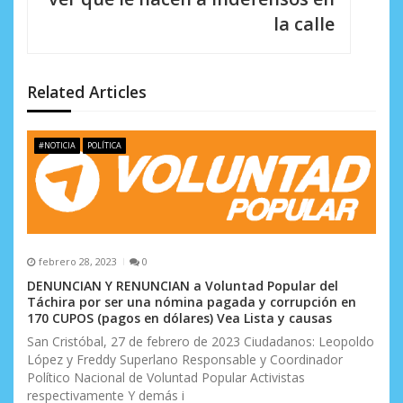
c
la calle
i
ó
Related Articles
n
d
#NOTICIA
POLÍTICA
e
e
n
febrero 28, 2023
0
t
DENUNCIAN Y RENUNCIAN a Voluntad Popular del
Táchira por ser una nómina pagada y corrupción en
r
170 CUPOS (pagos en dólares) Vea Lista y causas
a
San Cristóbal, 27 de febrero de 2023 Ciudadanos: Leopoldo
López y Freddy Superlano Responsable y Coordinador
d
Político Nacional de Voluntad Popular Activistas
respectivamente Y demás i