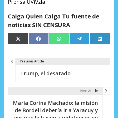
Prensa UViVzla
Caiga Quien Caiga Tu fuente de
noticias SIN CENSURA
Compartir
Compartir
Compartir
Compartir
Comparti
X
Facebook
WhatsApp
Telegram
LinkedIn
en
en
en
en
en
(Twitter)
Previous Article
N
Trump, el desatado
a
v
Next Article
e
María Corina Machado: la misión
g
de Bordell debería ir a Yaracuy y
a
ver que le hacen a indefensos en