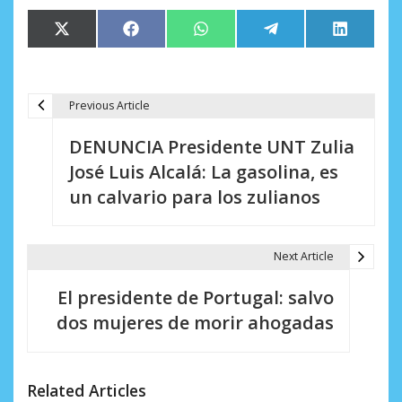
Compartir
Compartir
Compartir
Compartir
Comparti
X
Facebook
WhatsApp
Telegram
LinkedIn
en
en
en
en
en
(Twitter)
Previous Article
N
DENUNCIA Presidente UNT Zulia
a
José Luis Alcalá: La gasolina, es
v
un calvario para los zulianos
e
g
Next Article
a
El presidente de Portugal: salvo
c
dos mujeres de morir ahogadas
i
ó
Related Articles