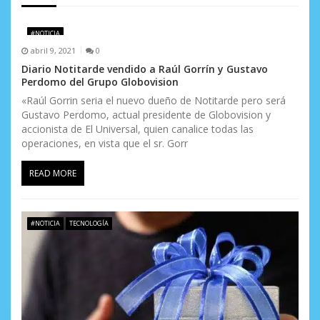
n
d
#NOTICIA
abril 9, 2021
0
e
Diario Notitarde vendido a Raúl Gorrín y Gustavo
e
Perdomo del Grupo Globovision
«Raúl Gorrin seria el nuevo dueño de Notitarde pero será
n
Gustavo Perdomo, actual presidente de Globovision y
accionista de El Universal, quien canalice todas las
t
operaciones, en vista que el sr. Gorr
r
READ MORE
a
d
#NOTICIA
TECNOLOGÍA
a
s