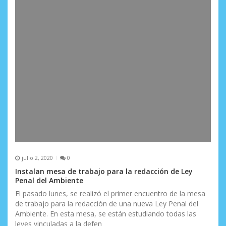
a
s
julio 2, 2020
0
Instalan mesa de trabajo para la redacción de Ley
Penal del Ambiente
El pasado lunes, se realizó el primer encuentro de la mesa
de trabajo para la redacción de una nueva Ley Penal del
Ambiente. En esta mesa, se están estudiando todas las
leyes vinculadas a la defen