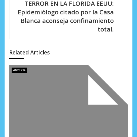
TERROR EN LA FLORIDA EEUU:
c
Epidemiólogo citado por la Casa
i
Blanca aconseja confinamiento
total.
ó
n
d
Related Articles
e
#NOTICIA
e
n
t
r
a
d