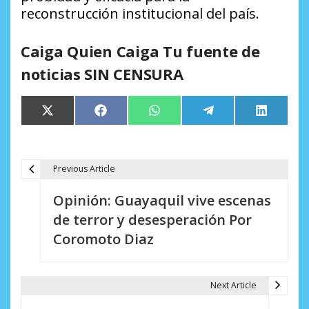
reconstrucción institucional del país.
Caiga Quien Caiga Tu fuente de
noticias SIN CENSURA
Compartir
Compartir
Compartir
Compartir
Comparti
X
Facebook
WhatsApp
Telegram
LinkedIn
en
en
en
en
en
(Twitter)
Previous Article
N
Opinión: Guayaquil vive escenas
a
de terror y desesperación Por
v
Coromoto Diaz
e
g
Next Article
a