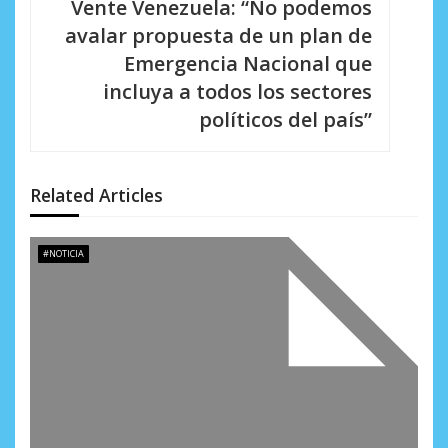
Vente Venezuela: “No podemos
c
avalar propuesta de un plan de
i
Emergencia Nacional que
incluya a todos los sectores
ó
políticos del país”
n
d
Related Articles
e
e
#NOTICIA
n
t
r
a
d