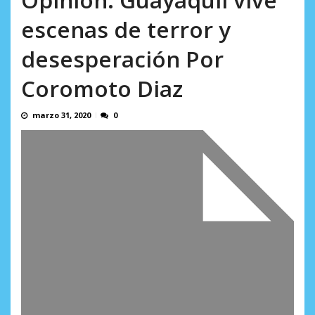
incumplidas...
AGOSTO 6, 2026
escenas de terror y
desesperación Por
Coromoto Diaz
marzo 31, 2020
0