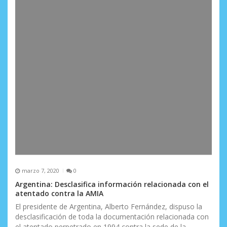
a
s
marzo 7, 2020
0
Argentina: Desclasifica información relacionada con el
atentado contra la AMIA
El presidente de Argentina, Alberto Fernández, dispuso la
desclasificación de toda la documentación relacionada con
el atentado perpetrado en 1994 contra la sede de la