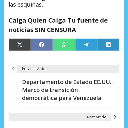
las esquinas.
Caiga Quien Caiga Tu fuente de
noticias SIN CENSURA
Compartir
Compartir
Compartir
Compartir
Comparti
X
Facebook
WhatsApp
Telegram
LinkedIn
en
en
en
en
en
(Twitter)
Previous Article
N
Departamento de Estado EE.UU.:
a
Marco de transición
v
democrática para Venezuela
e
g
Next Article
a