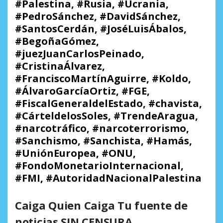
#Palestina, #Rusia, #Ucrania,
#PedroSánchez, #DavidSánchez,
#SantosCerdán, #JoséLuisÁbalos,
#BegoñaGómez,
#juezJuanCarlosPeinado,
#CristinaÁlvarez,
#FranciscoMartínAguirre, #Koldo,
#ÁlvaroGarcíaOrtiz, #FGE,
#FiscalGeneraldelEstado, #chavista,
#CárteldelosSoles, #TrendeAragua,
#narcotráfico, #narcoterrorismo,
#Sanchismo, #Sanchista, #Hamás,
#UniónEuropea, #ONU,
#FondoMonetarioInternacional,
#FMI, #AutoridadNacionalPalestina
Caiga Quien Caiga Tu fuente de
noticias SIN CENSURA