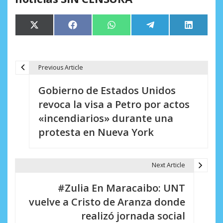
Compartir
Compartir
Compartir
Compartir
Comparti
X
Facebook
WhatsApp
Telegram
LinkedIn
en
en
en
en
en
(Twitter)
Previous Article
N
Gobierno de Estados Unidos
a
revoca la visa a Petro por actos
v
«incendiarios» durante una
e
protesta en Nueva York
g
a
Next Article
c
#Zulia En Maracaibo: UNT
i
vuelve a Cristo de Aranza donde
realizó jornada social
ó