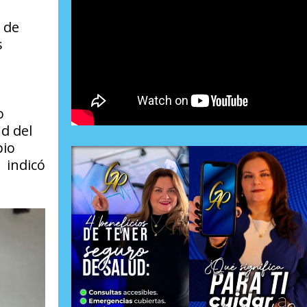
 de
s
o
d del
pio
, indicó