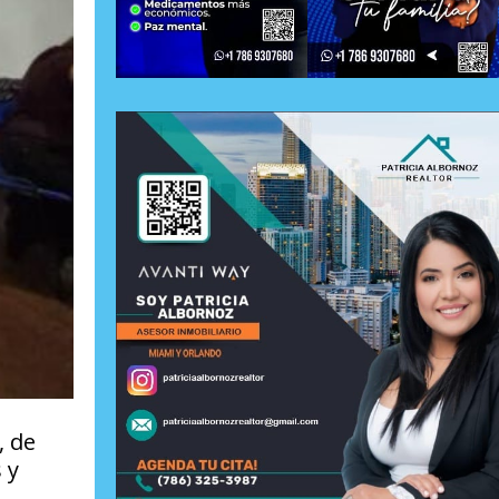
, de
 y