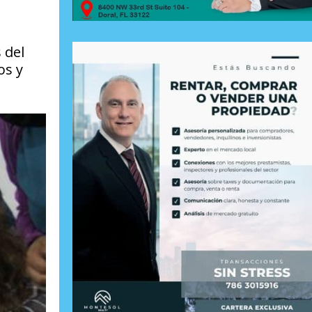
 del
os y