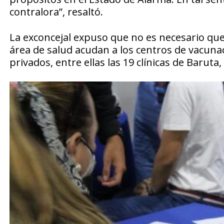
contralora”, resaltó.
La exconcejal expuso que no es necesario qu
área de salud acudan a los centros de vacunaci
privados, entre ellas las 19 clínicas de Barut