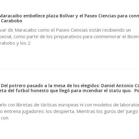
e Maracaibo embellece plaza Bolívar y el Paseo Ciencias para co
e Carabobo
ívar de Maracaibo como el Paseo Ciencias están recibiendo un
ecial, como parte de los preparativos para conmemorar el Bicen
arabobo y los 2
 Del potrero pasado a la mesa de los elegidos: Daniel Antonio C
eta del futbol honesto que llegó para incendiar el statu quo. Po
lo con libretas de tácticas europeas ni con modelos de laborator
 entrena jugadores: los despierta. Mientras los gurús del ‘juego
 con