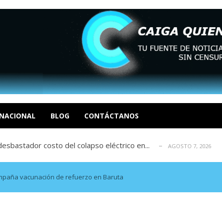
xcusas, apagones y promesas incumplidas...
AGOSTO 6, 2026
tica de derechos humanos en el Minister...
AGOSTO 6, 2026
 en un mercado impulsado por el auge de...
NACIONAL
BLOG
CONTÁCTANOS
AGOSTO 6, 2026
sbastador costo del colapso eléctrico en...
AGOSTO 7, 2026
idad? Por Dayana Cristina Duzoglou L.
AGOSTO 6, 2026
xcusas, apagones y promesas incumplidas...
AGOSTO 6, 2026
tica de derechos humanos en el Minister...
AGOSTO 6, 2026
compaña vacunación de refuerzo en Baruta
 en un mercado impulsado por el auge de...
AGOSTO 6, 2026
sbastador costo del colapso eléctrico en...
AGOSTO 7, 2026
idad? Por Dayana Cristina Duzoglou L.
AGOSTO 6, 2026