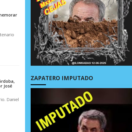
nmemorar
tenario
ZAPATERO IMPUTADO
órdoba,
r José
io. Daniel