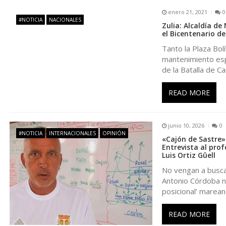
a
enero 21, 2021
0
#NOTICIA
NACIONALES
Zulia: Alcaldía d
c
el Bicentenario d
Tanto la Plaza Bol
i
mantenimiento esp
de la Batalla de C
ó
READ MORE
n
junio 10, 2026
0
d
#NOTICIA
INTERNACIONALES
OPINIÓN
«Cajón de Sastre»
Entrevista al prof
Luis Ortiz Gûell
e
No vengan a buscar
e
Antonio Córdoba no
posicional’ marean
n
READ MORE