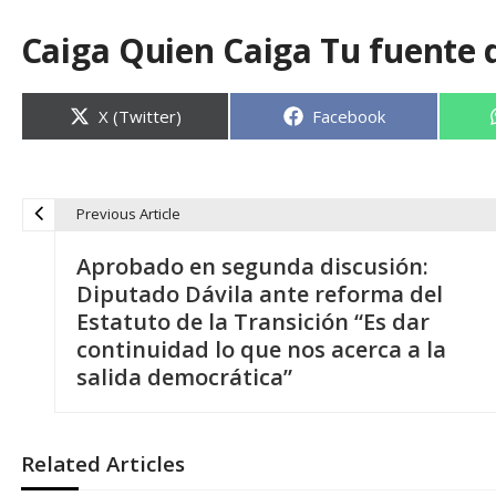
Caiga Quien Caiga Tu fuente 
Compartir
Compartir
X (Twitter)
Facebook
en
en
Previous Article
N
Aprobado en segunda discusión:
a
Diputado Dávila ante reforma del
Estatuto de la Transición “Es dar
v
continuidad lo que nos acerca a la
salida democrática”
e
g
Related Articles