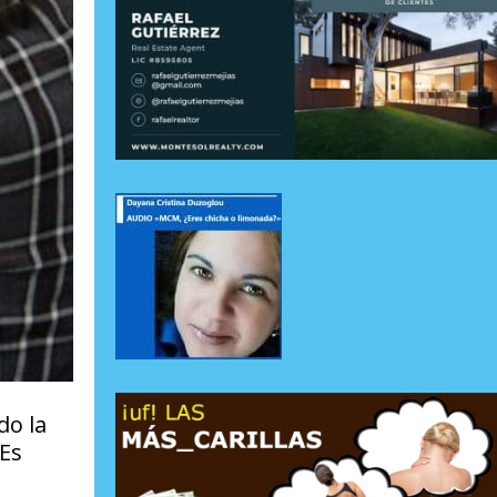
do la
 Es