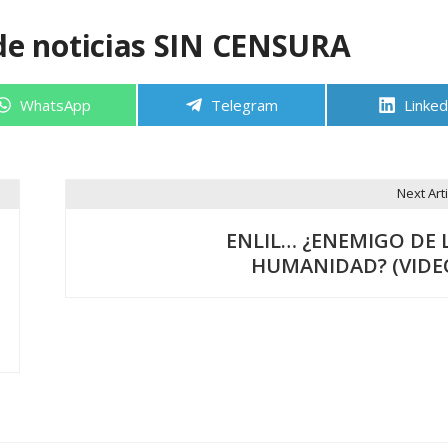
de noticias SIN CENSURA
Compartir
Compartir
Compa
WhatsApp
Telegram
Linked
en
en
en
Next Arti
ENLIL… ¿ENEMIGO DE 
HUMANIDAD? (VIDE