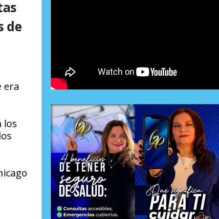
tas
s de
 era
 los
los
hicago