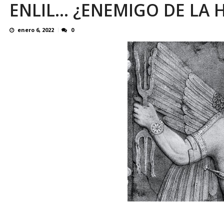
ENLIL… ¿ENEMIGO DE LA 
Familiares realizaron nueva vigilia en El Rod
enero 6, 2022
0