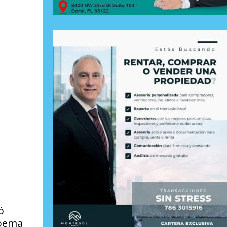
ó
poema