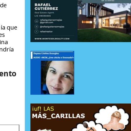
 de
uía que
es
ina
ndría
iento