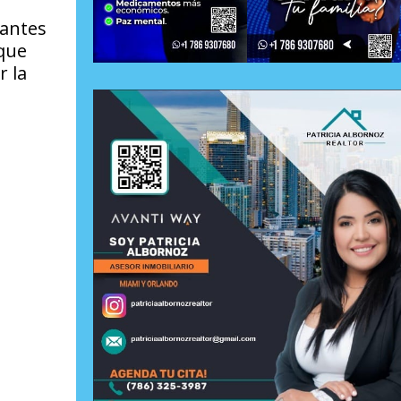
tantes
 que
r la