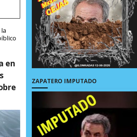
 la
íblico
a en
s
ZAPATERO IMPUTADO
sobre