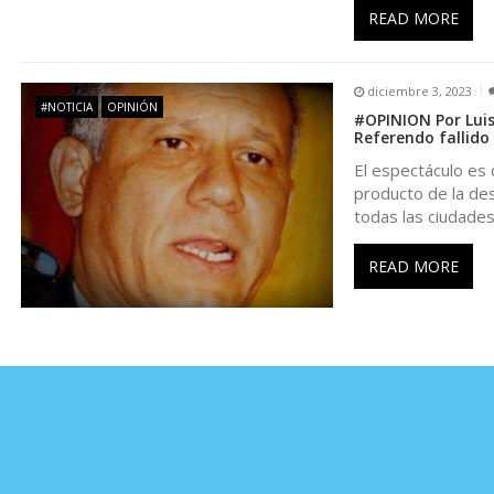
READ MORE
n
t
diciembre 3, 2023
#NOTICIA
OPINIÓN
#OPINION Por Luis
r
Referendo fallido
El espectáculo es 
a
producto de la des
todas las ciudades
d
READ MORE
a
s