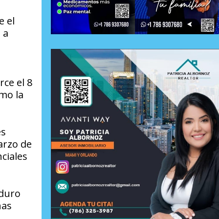
e el
 a
ce el 8
omo la
es
arzo de
nciales
aduro
nas