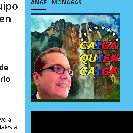
ÁNGEL MONAGAS
uipo
 en
 de
rio
yo a
ales a