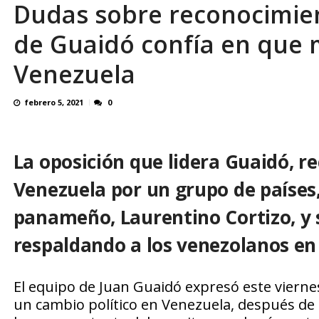
Dudas sobre reconocimi
En 8 meses «876 horas de apagones» El de
de Guaidó confía en que
Venezuela
febrero 5, 2021
0
La oposición que lidera Guaidó, r
Venezuela por un grupo de países
panameño, Laurentino Cortizo, y 
respaldando a los venezolanos en
El equipo de Juan Guaidó expresó este viern
un cambio político en Venezuela, después de 