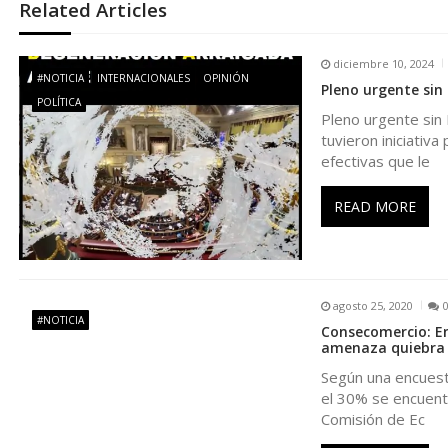
Related Articles
g
diciembre 10, 2024
a
#NOTICIA
INTERNACIONALES
OPINIÓN
Pleno urgente sin 
POLÍTICA
Pleno urgente sin 
c
tuvieron iniciativ
efectivas que le
i
READ MORE
ó
n
agosto 25, 2020
d
#NOTICIA
Consecomercio: En
amenaza quiebra
e
Según una encuest
el 30% se encuentr
Comisión de Ec
e