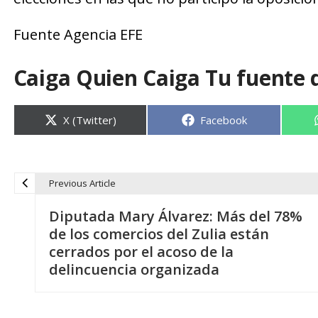
Fuente Agencia EFE
Caiga Quien Caiga Tu fuente 
Compartir
Compartir
X (Twitter)
Facebook
en
en
Previous Article
N
Diputada Mary Álvarez: Más del 78%
a
de los comercios del Zulia están
cerrados por el acoso de la
v
delincuencia organizada
e