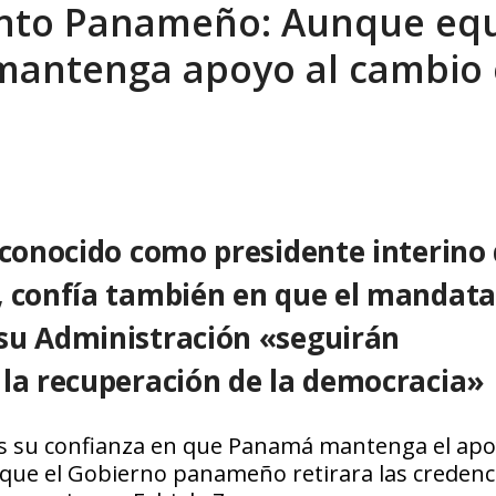
ento Panameño: Aunque eq
sbastador costo del colapso eléctrico en...
AGOSTO 7, 2026
 mantenga apoyo al cambio
econocido como presidente interino
, confía también en que el mandata
su Administración «seguirán
 la recuperación de la democracia»
es su confianza en que Panamá mantenga el apo
que el Gobierno panameño retirara las credenci