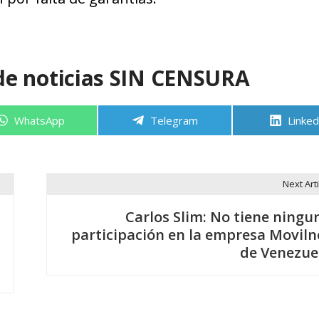
de noticias SIN CENSURA
Compartir
Compartir
Compa
WhatsApp
Telegram
Linked
en
en
en
Next Arti
Carlos Slim: No tiene ningu
participación en la empresa Moviln
de Venezue