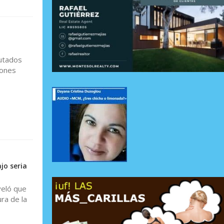
putados
iones
jo seria
veló que
ra de la