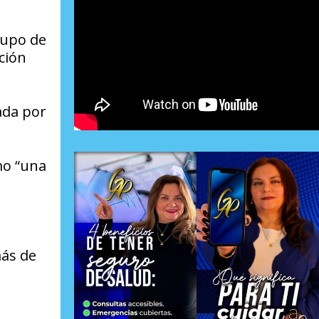
rupo de
ción
ada por
mo “una
más de