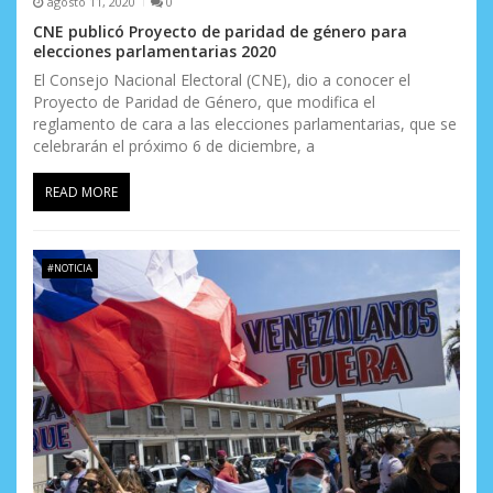
agosto 11, 2020
0
e
CNE publicó Proyecto de paridad de género para
elecciones parlamentarias 2020
n
El Consejo Nacional Electoral (CNE), dio a conocer el
t
Proyecto de Paridad de Género, que modifica el
reglamento de cara a las elecciones parlamentarias, que se
r
celebrarán el próximo 6 de diciembre, a
a
READ MORE
d
a
#NOTICIA
s