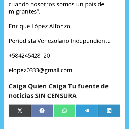
cuando nosotros somos un país de
migrantes”.
Enrique López Alfonzo
Periodista Venezolano Independiente
+584245428120
elopez0333@gmail.com
Caiga Quien Caiga Tu fuente de
noticias SIN CENSURA
Compartir
Compartir
Compartir
Compartir
Comparti
X
Facebook
WhatsApp
Telegram
LinkedIn
en
en
en
en
en
(Twitter)