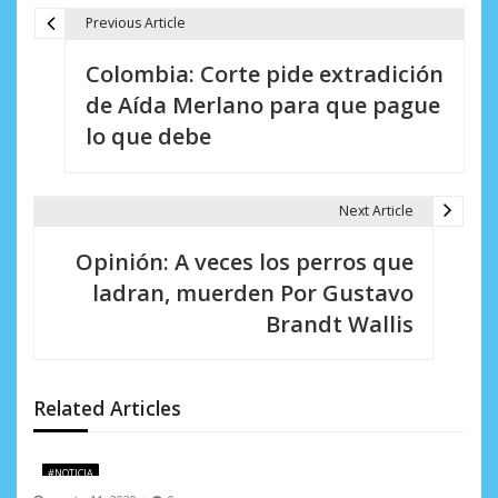
Previous Article
N
Colombia: Corte pide extradición
a
de Aída Merlano para que pague
v
lo que debe
e
g
Next Article
a
Opinión: A veces los perros que
c
ladran, muerden Por Gustavo
i
Brandt Wallis
ó
n
Related Articles
d
e
#NOTICIA