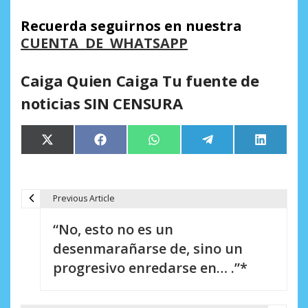
Recuerda seguirnos en nuestra
CUENTA DE WHATSAPP
Caiga Quien Caiga Tu fuente de
noticias SIN CENSURA
Compartir
Compartir
Compartir
Compartir
Comparti
X
Facebook
WhatsApp
Telegram
LinkedIn
en
en
en
en
en
(Twitter)
Previous Article
N
“No, esto no es un
a
desenmarañarse de, sino un
v
progresivo enredarse en… .”*
e