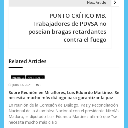
g
Next Article
a
PUNTO CRÍTICO MB.
c
Trabajadores de PDVSA no
i
poseían bragas retardantes
contra el fuego
ó
n
d
Related Articles
e
#NOTICIA
NACIONALES
e
julio 13, 2021
0
n
Sobre Reunión en Miraflores, Luis Eduardo Martínez: Se
necesita mucho más diálogo para garantizar la paz
t
En reunión de la Comisión de Diálogo, Paz y Reconciliación
Nacional de la Asamblea Nacional con el presidente Nicolás
r
Maduro, el diputado Luis Eduardo Martínez afirmó que "se
a
necesita mucho más diálo