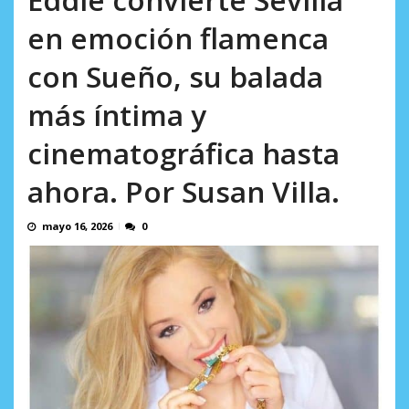
Minister...
AGOSTO 6, 2026
en emoción flamenca
con Sueño, su balada
más íntima y
cinematográfica hasta
ahora. Por Susan Villa.
mayo 16, 2026
0