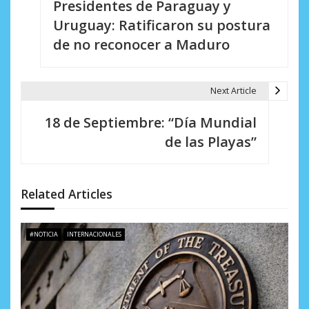
Presidentes de Paraguay y
a
Uruguay: Ratificaron su postura
v
de no reconocer a Maduro
e
g
Next Article
a
18 de Septiembre: “Día Mundial
c
de las Playas”
i
ó
Related Articles
n
d
#NOTICIA
INTERNACIONALES
e
e