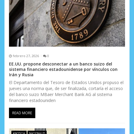
n
t
r
a
d
a
febrero 27, 2026
0
s
EE.UU. propone desconectar a un banco suizo del
sistema financiero estadounidense por vínculos con
Irán y Rusia
El Departamento del Tesoro de Estados Unidos propuso el
jueves una norma que, de ser finalizada, cortaría el acceso
del banco suizo MBaer Merchant Bank AG al sistema
financiero estadouniden
READ MORE
#NOTICIA
NACIONALES