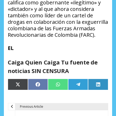
califica como gobernante «ilegítimo» y
«dictador» y al que ahora considera
también como líder de un cartel de
drogas en colaboración con la exguerrilla
colombiana de las Fuerzas Armadas
Revolucionarias de Colombia (FARC).
EL
Caiga Quien Caiga Tu fuente de
noticias SIN CENSURA
Compartir
Compartir
Compartir
Compartir
Comparti
X
Facebook
WhatsApp
Telegram
LinkedIn
en
en
en
en
en
(Twitter)
Previous Article
N