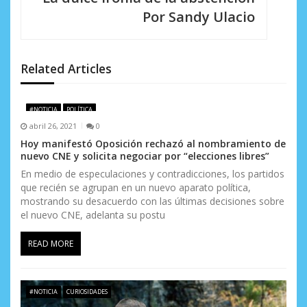
Por Sandy Ulacio
ó
n
d
Related Articles
e
#NOTICIA
POLÍTICA
e
abril 26, 2021
0
n
Hoy manifestó Oposición rechazó al nombramiento de
nuevo CNE y solicita negociar por “elecciones libres”
t
En medio de especulaciones y contradicciones, los partidos
que recién se agrupan en un nuevo aparato política,
r
mostrando su desacuerdo con las últimas decisiones sobre
a
el nuevo CNE, adelanta su postu
d
READ MORE
a
s
#NOTICIA
CURIOSIDADES