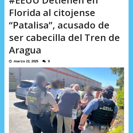
en...
AGOSTO 7, 2026
Florida al citojense
“Patalisa”, acusado de
ser cabecilla del Tren de
Aragua
marzo 22, 2025
0