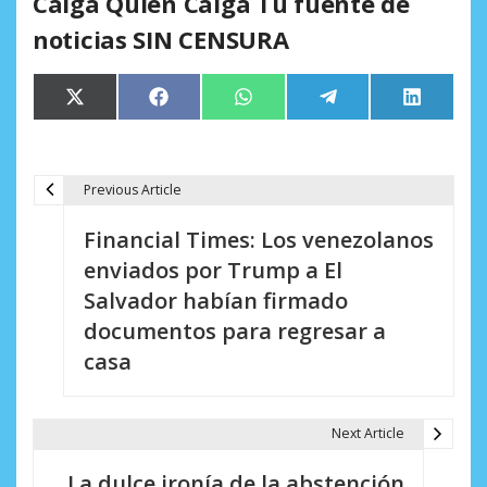
Caiga Quien Caiga Tu fuente de
noticias SIN CENSURA
Compartir
Compartir
Compartir
Compartir
Comparti
X
Facebook
WhatsApp
Telegram
LinkedIn
en
en
en
en
en
(Twitter)
Previous Article
N
Financial Times: Los venezolanos
a
enviados por Trump a El
v
Salvador habían firmado
e
documentos para regresar a
casa
g
a
Next Article
c
i
La dulce ironía de la abstención