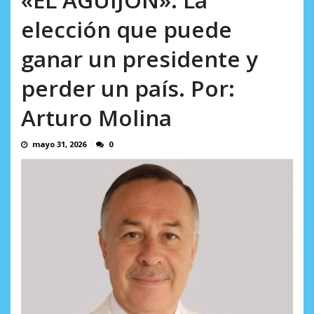
Minister...
AGOSTO 6, 2026
elección que puede
ganar un presidente y
perder un país. Por:
Arturo Molina
mayo 31, 2026
0