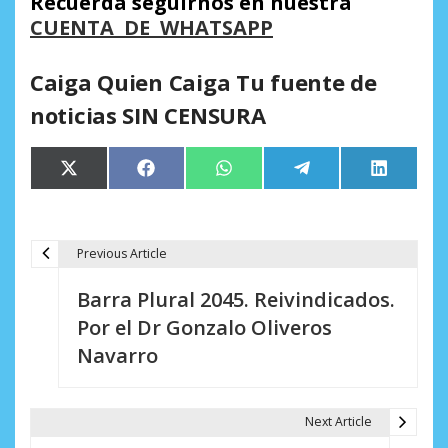
Recuerda seguirnos en nuestra
CUENTA DE WHATSAPP
Caiga Quien Caiga Tu fuente de
noticias SIN CENSURA
Compartir
Compartir
Compartir
Compartir
Comparti
X
Facebook
WhatsApp
Telegram
LinkedIn
en
en
en
en
en
(Twitter)
Previous Article
N
Barra Plural 2045. Reivindicados.
a
Por el Dr Gonzalo Oliveros
v
Navarro
e
g
Next Article