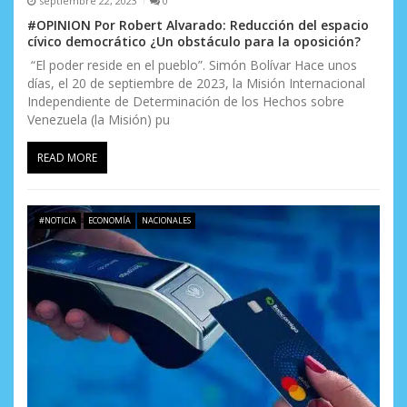
septiembre 22, 2023
0
a
#OPINION Por Robert Alvarado: Reducción del espacio
cívico democrático ¿Un obstáculo para la oposición?
s
“El poder reside en el pueblo”. Simón Bolívar Hace unos
días, el 20 de septiembre de 2023, la Misión Internacional
Independiente de Determinación de los Hechos sobre
Venezuela (la Misión) pu
READ MORE
#NOTICIA
ECONOMÍA
NACIONALES