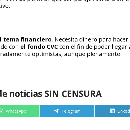
ivo.
l tema financiero
. Necesita dinero para hacer
ndo con
el fondo CVC
con el fin de poder llegar 
deradamente optimistas, aunque plenamente
de noticias SIN CENSURA
Compartir
Compartir
Compa
WhatsApp
Telegram
Linked
en
en
en