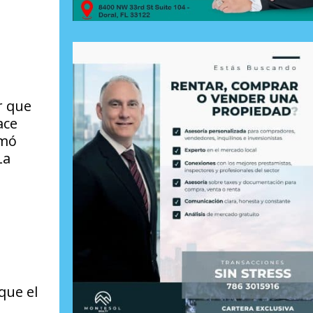
r que
ace
rmó
La
que el