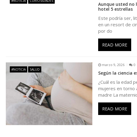
#NOTICIA
CURIOSIDADES
Aunque usted no l
hotel 5 estrellas
n
Este podría ser, l
en un resort de ci
d
por do
e
READ MORE
e
marzo 9, 2026
0
#NOTICIA
SALUD
n
Según la ciencia 
¿Cuál es la edad 
t
mujeres en torno a
madre La materni
r
READ MORE
a