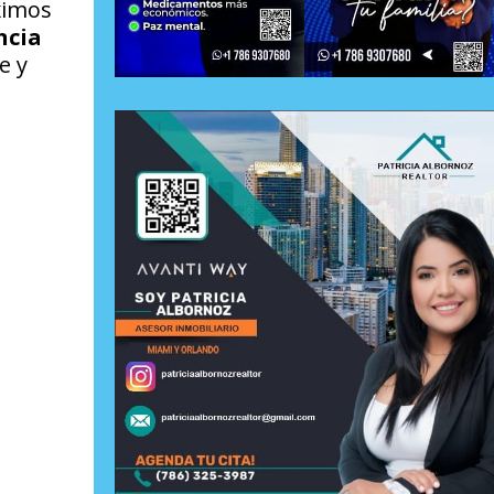
ximos
ncia
e y