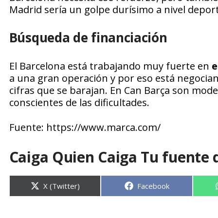
Madrid sería un golpe durísimo a nivel deport
Búsqueda de financiación
El Barcelona está trabajando muy fuerte en
e
a una gran operación y por eso está negocia
cifras que se barajan. En Can Barça son mo
conscientes de las dificultades.
Fuente: https://www.marca.com/
Caiga Quien Caiga Tu fuente 
Compartir
Compartir
X (Twitter)
Facebook
en
en