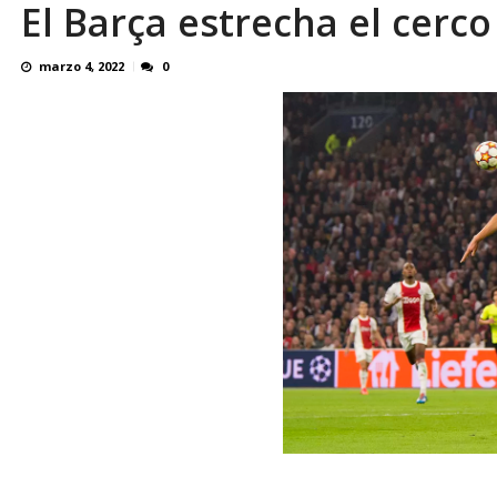
El Barça estrecha el cerc
Familiares realizaron nueva vigilia en El Rod
marzo 4, 2022
0