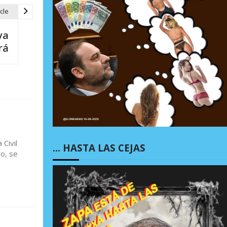
cle
va
rá
Civil
… HASTA LAS CEJAS
o, se