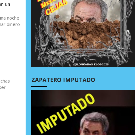
en un
 una noche
nar dinero
ZAPATERO IMPUTADO
uchas
ser