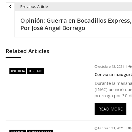
Previous Article
N
Opinión: Guerra en Bocadillos Express,
a
Por José Angel Borrego
v
Related Articles
e
octubre 18, 2021
g
#NOTICIA
TURISMO
Conviasa inauguró
Durante la mañana 
a
(INAC) anunció que
prorroga por 30 d
c
READ MORE
i
ó
febrero 23, 2021