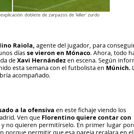
xplicación: doblete de zarpazos de ‘killer’ zurdo
ino Raiola,
agente del jugador, para consegui
unos días
se vieron en Mónaco
. Ahora, todo h
ada de
Xavi Hernández
en escena. Según info
unido esta semana con el futbolista en
Múnich.
abría acompañado.
sado a la ofensiva
en este fichaje viendo los
adrid. Ven que
Florentino quiere contar con
o y no quieren permitírselo. En primer lugar por
n porque permitir que esa pareja recalara en el