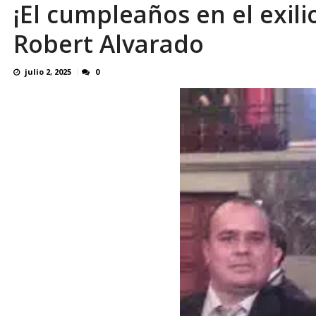
¡El cumpleaños en el exil
Reino Unido dejará millonaria donación médi
Robert Alvarado
julio 2, 2025
0