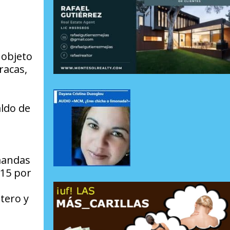
 objeto
racas,
aldo de
emandas
015 por
tero y