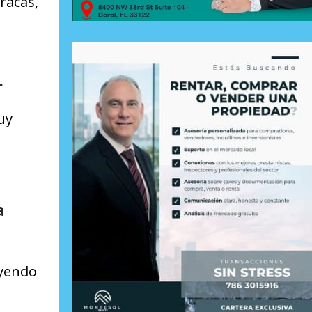
racas,
.
uy
a
uyendo