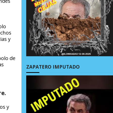
ndes
olo
echos
ias y
bolo de
as
ZAPATERO IMPUTADO
re.
os y