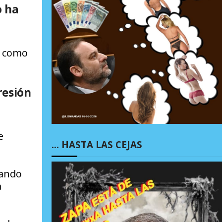
o ha
, como
resión
e
… HASTA LAS CEJAS
nando
a