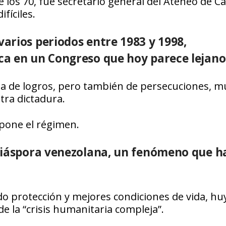
de los 70, fue secretario general del Ateneo de Ca
fíciles.
arios periodos entre 1983 y 1998,
ca en un Congreso que hoy parece lejano
ria de logros, pero también de persecuciones, m
tra dictadura.
impone el régimen.
 diáspora venezolana, un fenómeno que h
 protección y mejores condiciones de vida, h
, de la “crisis humanitaria compleja”.