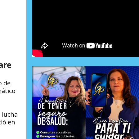
are
o de
mático
 lucha
tió en