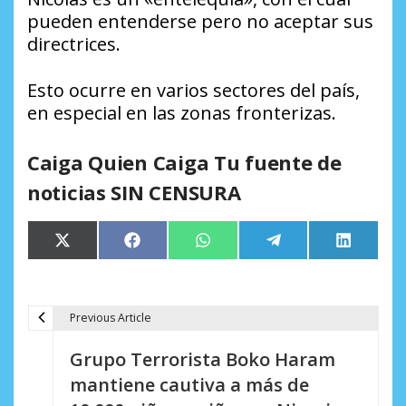
pueden entenderse pero no aceptar sus
directrices.
Esto ocurre en varios sectores del país,
en especial en las zonas fronterizas.
Caiga Quien Caiga Tu fuente de
noticias SIN CENSURA
Compartir
Compartir
Compartir
Compartir
Comparti
X
Facebook
WhatsApp
Telegram
LinkedIn
en
en
en
en
en
(Twitter)
Previous Article
N
Grupo Terrorista Boko Haram
a
mantiene cautiva a más de
v