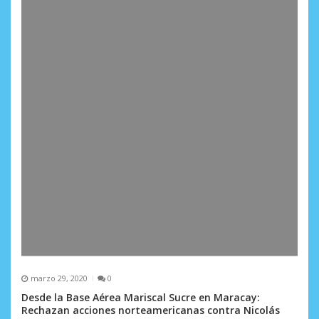
r
a
d
a
s
marzo 29, 2020
0
Desde la Base Aérea Mariscal Sucre en Maracay:
Rechazan acciones norteamericanas contra Nicolás