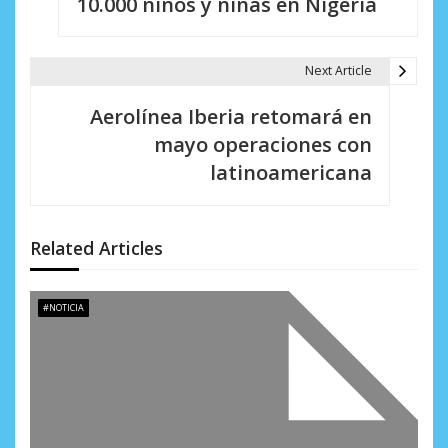
10.000 niños y niñas en Nigeria
e
g
Next Article
a
Aerolínea Iberia retomará en
c
mayo operaciones con
i
latinoamericana
ó
n
Related Articles
d
e
#NOTICIA
e
n
t