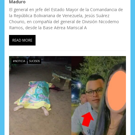
Maduro
El general en jefe del Estado Mayor de la Comandancia de
la República Bolivariana de Venezuela, Jesús Suárez
Chourio, en compañía del general de División Nicodemo
Ramos, desde la Base Aérea Mariscal A
READ MORE
#NOTICIA
SUCESOS