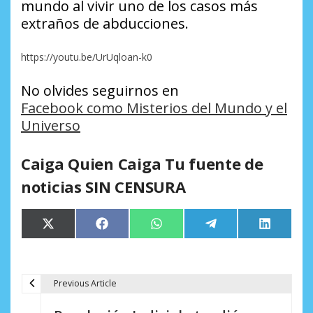
mundo al vivir uno de los casos más
extraños de abducciones.
https://youtu.be/UrUqloan-k0
No olvides seguirnos en
Facebook como Misterios del Mundo y el
Universo
Caiga Quien Caiga Tu fuente de
noticias SIN CENSURA
Compartir
Compartir
Compartir
Compartir
Comparti
X
Facebook
WhatsApp
Telegram
LinkedIn
en
en
en
en
en
(Twitter)
Previous Article
N