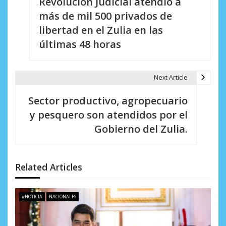
Revolución Judicial atendió a
a
más de mil 500 privados de
v
libertad en el Zulia en las
e
últimas 48 horas
g
a
Next Article
c
Sector productivo, agropecuario
i
y pesquero son atendidos por el
Gobierno del Zulia.
ó
n
d
Related Articles
e
#NOTICIA
NACIONALES
e
n