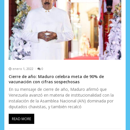
t
r
a
d
a
s
enero 1, 2022
0
Cierre de año: Maduro celebra meta de 90% de
vacunación con cifras sospechosas
En su mensaje de cierre de año, Maduro afirmó que
Venezuela avanzó en materia de institucionalidad con la
instalación de la Asamblea Nacional (AN) dominada por
diputados chavistas, y también recalcó
READ MORE