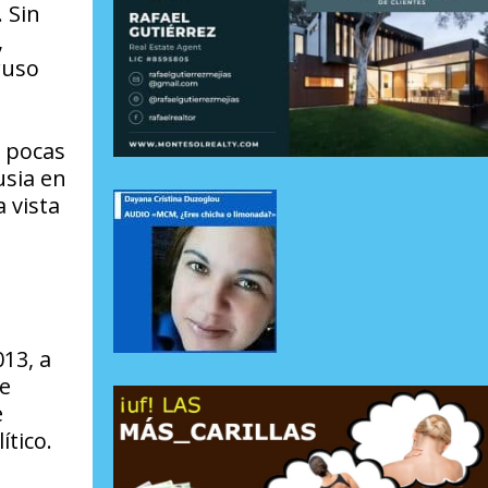
 Sin
,
ruso
, pocas
usia en
 vista
13, a
de
e
ítico.