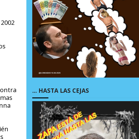
 2002
os
contra
… HASTA LAS CEJAS
lemas
Anna
ién
as