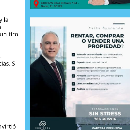
y la
n
un tiro
.
as. Si
virtió