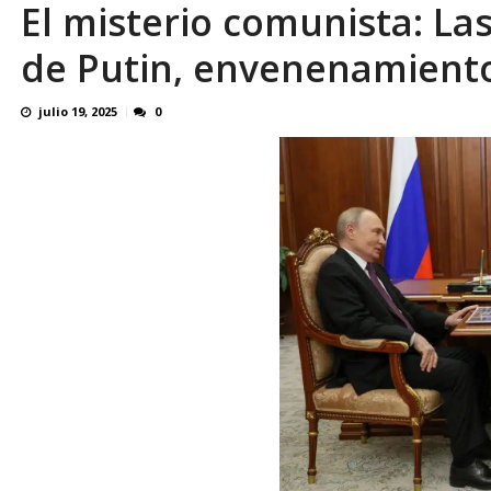
El misterio comunista: La
El último que apague la luz: 17 años de e
de Putin, envenenamientos
julio 19, 2025
0