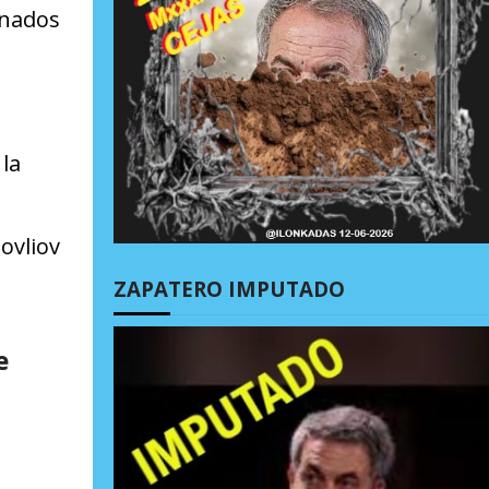
enados
la
ovliov
ZAPATERO IMPUTADO
e