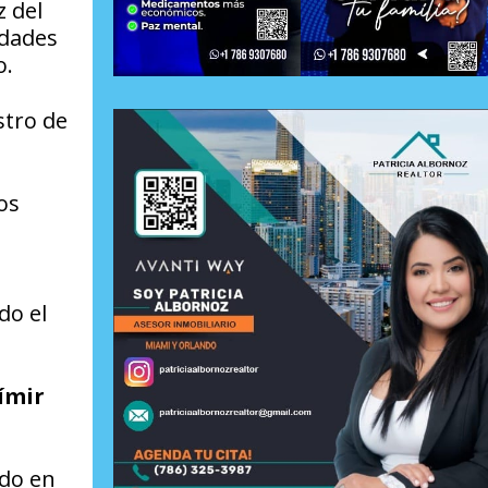
z del
idades
o.
stro de
os
do el
ímir
.
ído en