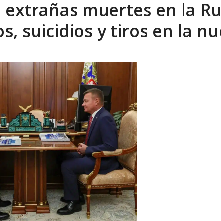
s extrañas muertes en la Ru
xcusas, apagones y promesas incumplidas...
AGOSTO 6, 2026
, suicidios y tiros en la nu