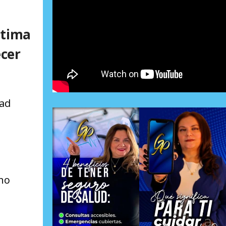
ltima
ecer
dad
rno
s