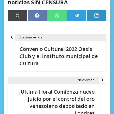
noticias SIN CENSURA
Compartir
Compartir
Compartir
Compartir
Comparti
X
Facebook
WhatsApp
Telegram
LinkedIn
en
en
en
en
en
(Twitter)
Previous Article
N
Convenio Cultural 2022 Oasis
a
Club y el Instituto municipal de
v
Cultura
e
g
Next Article
a
¡Ultima Hora! Comienza nuevo
c
juicio por el control del oro
i
venezolano depositado en
Londres