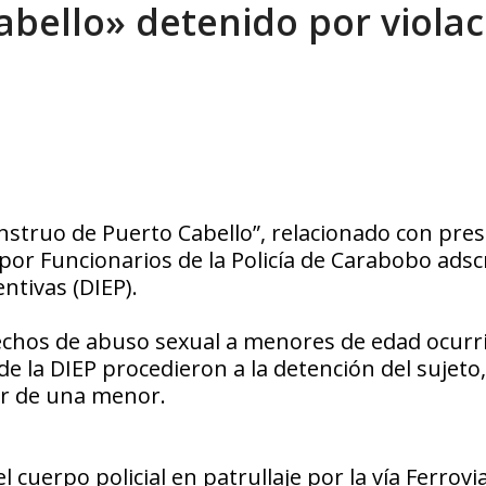
bello» detenido por violac
ca en Venezuela tras finalizar su mis...
AGOSTO 9, 2026
nstruo de Puerto Cabello”, relacionado con pre
or Funcionarios de la Policía de Carabobo adscr
entivas (DIEP).
echos de abuso sexual a menores de edad ocurr
de la DIEP procedieron a la detención del sujeto,
ar de una menor.
cuerpo policial en patrullaje por la vía Ferrovia