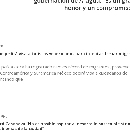
gobernación de Aragua: “Es un gr
honor y un compromis
0
e pedirá visa a turistas venezolanos para intentar frenar migr
el país azteca ha registrado niveles récord de migrantes, proveni
 Centroamérica y Suramérica México pedirá visa a ciudadanos de
ntando que
0
d Casanova “No es posible aspirar al desarrollo sostenible si n
oblemas de la ciudad”