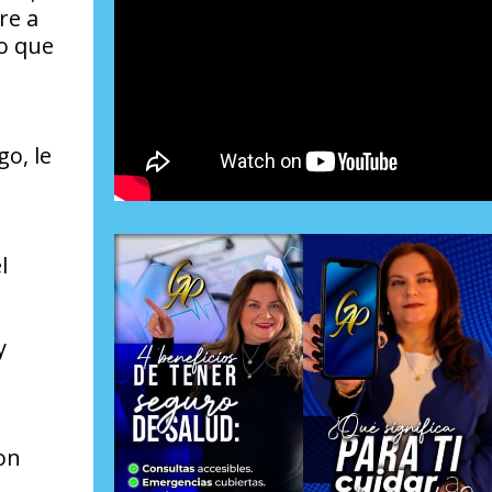
re a
lo que
o, le
l
y
on