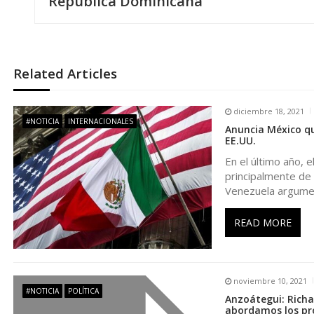
República Dominicana
v
e
Related Articles
g
diciembre 18, 2021
a
#NOTICIA
INTERNACIONALES
Anuncia México qu
EE.UU.
c
En el último año, 
principalmente de
i
Venezuela argume
ó
READ MORE
n
noviembre 10, 2021
d
#NOTICIA
POLÍTICA
Anzoátegui: Richar
abordamos los pr