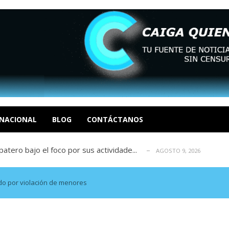
ca en Venezuela tras finalizar su mis...
AGOSTO 9, 2026
dar fondos para afectados por los terr...
AGOSTO 9, 2026
ia deja un policía muerto
NACIONAL
BLOG
CONTÁCTANOS
AGOSTO 9, 2026
atero bajo el foco por sus actividade...
AGOSTO 9, 2026
ció las secuelas que deja la prisión ...
AGOSTO 9, 2026
ca en Venezuela tras finalizar su mis...
AGOSTO 9, 2026
dar fondos para afectados por los terr...
AGOSTO 9, 2026
do por violación de menores
ia deja un policía muerto
AGOSTO 9, 2026
atero bajo el foco por sus actividade...
AGOSTO 9, 2026
ció las secuelas que deja la prisión ...
AGOSTO 9, 2026