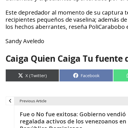
Este depredador al momento de su captura ten
recipientes pequeños de vaselina; además de 
los hechos aberrantes, reseña PoliCarabobo e
Sandy Aveledo
Caiga Quien Caiga Tu fuente 
Compartir
Compartir
X (Twitter)
Facebook
en
en
Previous Article
N
Fue o No fue exitosa: Gobierno vendió
a
regalada activos de los venezoanos en