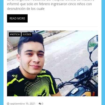
informó que solo en febrero ingresaron cinco niños con
desnutrición de los cuale
READ MORE
#NOTICIA
SUCESOS
septiembre 19, 2021
0