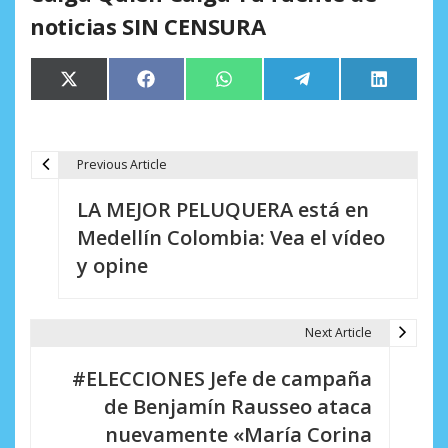
noticias SIN CENSURA
Compartir
Compartir
Compartir
Compartir
Comparti
X
Facebook
WhatsApp
Telegram
LinkedIn
en
en
en
en
en
(Twitter)
Previous Article
N
LA MEJOR PELUQUERA está en
a
Medellín Colombia: Vea el vídeo
v
y opine
e
g
Next Article
a
#ELECCIONES Jefe de campaña
c
de Benjamín Rausseo ataca
i
nuevamente «María Corina