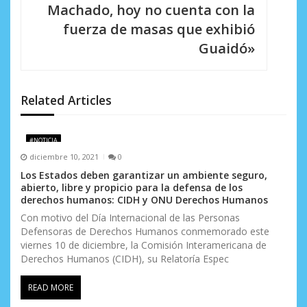
Machado, hoy no cuenta con la
ó
fuerza de masas que exhibió
n
Guaidó»
d
e
Related Articles
e
n
#NOTICIA
diciembre 10, 2021
0
t
Los Estados deben garantizar un ambiente seguro,
r
abierto, libre y propicio para la defensa de los
derechos humanos: CIDH y ONU Derechos Humanos
a
Con motivo del Día Internacional de las Personas
Defensoras de Derechos Humanos conmemorado este
d
viernes 10 de diciembre, la Comisión Interamericana de
a
Derechos Humanos (CIDH), su Relatoría Espec
s
READ MORE