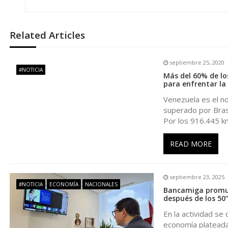
e
Related Articles
g
septiembre 25, 2020
a
#NOTICIA
Más del 60% de lo
para enfrentar l
c
Venezuela es el n
superado por Brasi
i
Por los 916.445 k
ó
READ MORE
n
septiembre 23, 2025
#NOTICIA
ECONOMÍA
NACIONALES
Bancamiga promue
d
después de los 50
En la actividad se
e
economía plateada