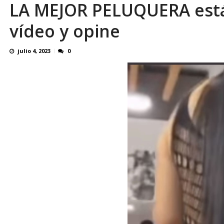
LA MEJOR PELUQUERA está 
¿QUE PROTEGES TU? Por: Miguel Ángel L
vídeo y opine
julio 4, 2023
0