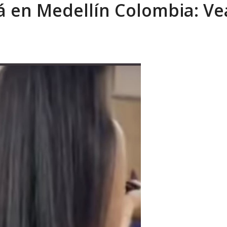
en Medellín Colombia: Vea
eón R
AGOSTO 8, 2026