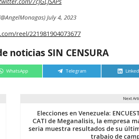
.twitter.com/7cJGLJSAPs
 (@AngelMonagas)
July 4, 2023
.com/reel/221981904073677
de noticias SIN CENSURA
Compartir
Compartir
Compa
WhatsApp
Telegram
Linked
en
en
en
Next Arti
Elecciones en Venezuela: ENCUES
CATI de Meganalisis, la empresa m
seria muestra resultados de su últi
trabajo de cam