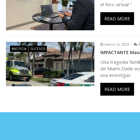
el foro virtual “
e
READ MORE
n
t
marzo 12, 2023
#NOTICIA
SUCESOS
IMPACTANTE Masac
r
Una tragedia famil
de Miami-Dade acu
a
una investigac
d
READ MORE
a
s