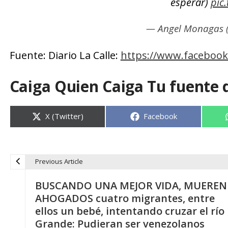
esperar)
pic
— Angel Monagas
Fuente: Diario La Calle:
https://www.facebook
Caiga Quien Caiga Tu fuente 
Compartir
Compartir
X (Twitter)
Facebook
en
en
Previous Article
N
BUSCANDO UNA MEJOR VIDA, MUEREN
a
AHOGADOS cuatro migrantes, entre
ellos un bebé, intentando cruzar el río
v
Grande: Pudieran ser venezolanos