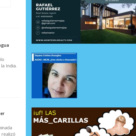
 agua
lo
a India.
er
minada
 realizó