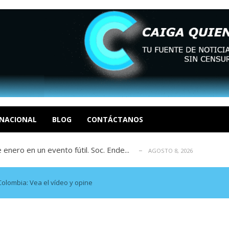
eón R
AGOSTO 8, 2026
tratégica, Realpolitik y el Desmante...
AGOSTO 8, 2026
 García
NACIONAL
BLOG
CONTÁCTANOS
AGOSTO 7, 2026
 enero en un evento fútil. Soc. Ende...
AGOSTO 8, 2026
osé Luis Centeno S
AGOSTO 8, 2026
eón R
AGOSTO 8, 2026
tratégica, Realpolitik y el Desmante...
AGOSTO 8, 2026
olombia: Vea el vídeo y opine
 García
AGOSTO 7, 2026
 enero en un evento fútil. Soc. Ende...
AGOSTO 8, 2026
osé Luis Centeno S
AGOSTO 8, 2026