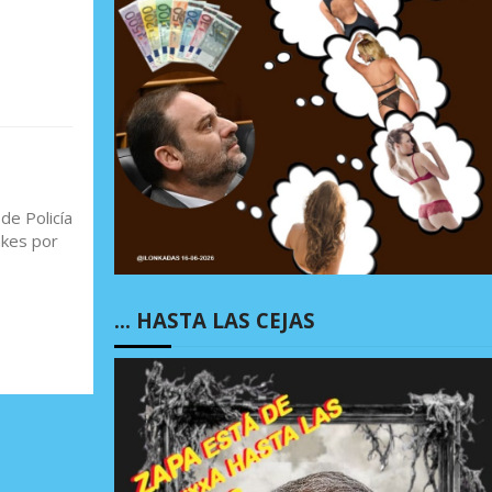
de Policía
akes por
… HASTA LAS CEJAS