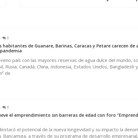
0
s habitantes de Guanare, Barinas, Caracas y Petare carecen de
a pandemia
oveno país con las mayores reservas de agua dulce del mundo, so
l, Rusia, Canadá, China, Indonesia, Estados Unidos, Bangladesh y l
m² de
0
ve el emprendimiento sin barreras de edad con foro “Emprend
”
 destacó el potencial de la nueva longevidad y su impacto la deno
. Bancamiga, a través de su programa de desarrollo empresarial,