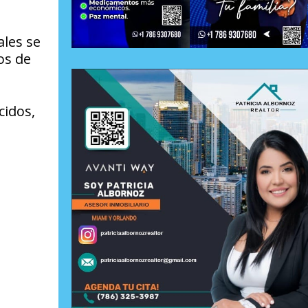
ales se
os de
cidos,