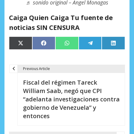
♬ sonido original – Angel Monagas
Caiga Quien Caiga Tu fuente de
noticias SIN CENSURA
Compartir
Compartir
Compartir
Compartir
Comparti
X
Facebook
WhatsApp
Telegram
LinkedIn
en
en
en
en
en
(Twitter)
Previous Article
N
Fiscal del régimen Tareck
a
William Saab, negó que CPI
v
“adelanta investigaciones contra
e
gobierno de Venezuela” y
entonces
g
a