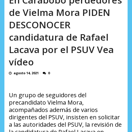
incumplidas...
AGOSTO 6, 2026
de Vielma Mora PIDEN
DESCONOCER
candidatura de Rafael
Lacava por el PSUV Vea
vídeo
agosto 14, 2021
0
Un grupo de seguidores del
precandidato Vielma Mora,
acompañados además de varios
dirigentes del PSUV, insisten en solicitar
a las autoridades del PSUV, la revisión de
la candidatura de Rafael Lacava en