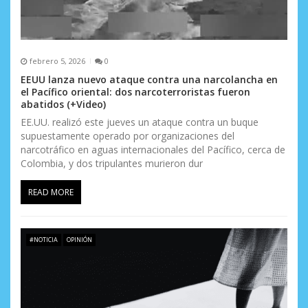
s
febrero 5, 2026
0
EEUU lanza nuevo ataque contra una narcolancha en
el Pacífico oriental: dos narcoterroristas fueron
abatidos (+Video)
EE.UU. realizó este jueves un ataque contra un buque
supuestamente operado por organizaciones del
narcotráfico en aguas internacionales del Pacífico, cerca de
Colombia, y dos tripulantes murieron dur
READ MORE
#NOTICIA
OPINIÓN