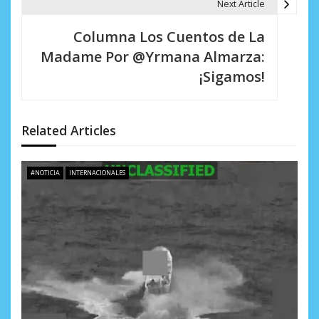
Next Article
c
i
Columna Los Cuentos de La
Madame Por @Yrmana Almarza:
ó
¡Sigamos!
n
d
Related Articles
e
e
#NOTICIA
INTERNACIONALES
n
t
r
a
d
a