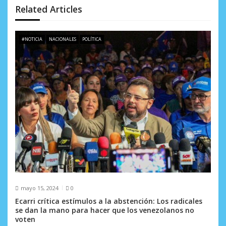
n
Related Articles
d
e
#NOTICIA
NACIONALES
POLÍTICA
e
n
t
r
a
d
a
s
mayo 15, 2024
0
Ecarri crítica estímulos a la abstención: Los radicales
se dan la mano para hacer que los venezolanos no
voten