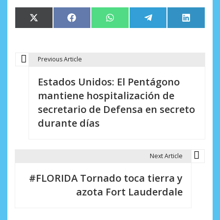
Compartir
Compartir
Compartir
Compartir
Comparti
X
Facebook
WhatsApp
Telegram
LinkedIn
en
en
en
en
en
(Twitter)
Previous Article
N
Estados Unidos: El Pentágono
a
mantiene hospitalización de
v
secretario de Defensa en secreto
e
durante días
g
a
Next Article
c
#FLORIDA Tornado toca tierra y
i
azota Fort Lauderdale
ó