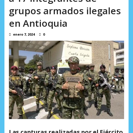
Crisis migratoria en Ceuta deja 141 fallecidos, según ONG
grupos armados ilegales
agosto 5, 2026
en Antioquia
enero 7, 2024
0
Las capturas realizadas por el Ejército