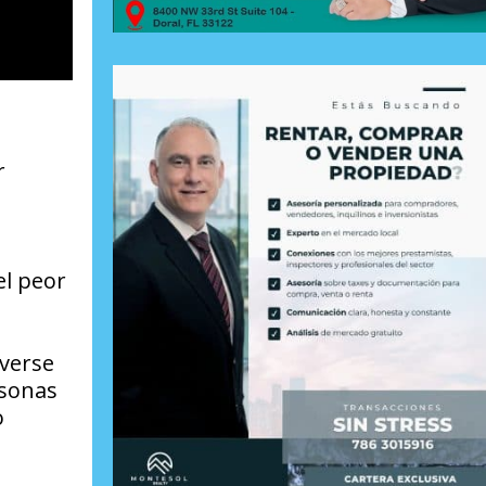
r
el peor
 verse
rsonas
o