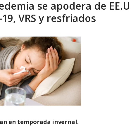
edemia se apodera de EE.U
sbastador costo del colapso eléctrico en...
AGOSTO 7, 2026
19, VRS y resfriados
an en temporada invernal.