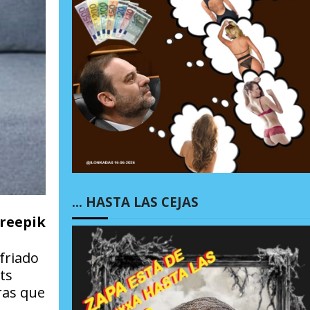
… HASTA LAS CEJAS
Freepik
friado
ts
ras que