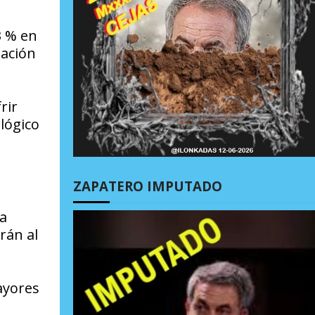
3 % en
lación
rir
lógico
ZAPATERO IMPUTADO
na
rán al
ayores