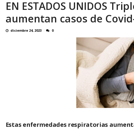
EN ESTADOS UNIDOS Tripl
En 8 meses «876 horas de apagones» El de
aumentan casos de Covid-
diciembre 24, 2023
0
Estas enfermedades respiratorias aument