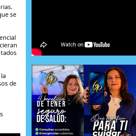
rias.
 que se
encial
cieran
stados
la
sos de
as