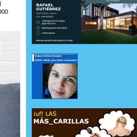
d
000