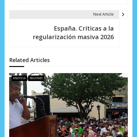
a
Next Article
c
i
España. Críticas a la
regularización masiva 2026
ó
n
d
Related Articles
e
#NOTICIA
REGIONES
e
n
t
r
a