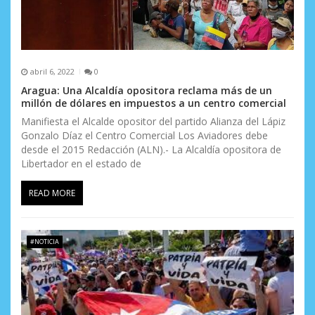
d
a
s
abril 6, 2022
0
Aragua: Una Alcaldía opositora reclama más de un
millón de dólares en impuestos a un centro comercial
Manifiesta el Alcalde opositor del partido Alianza del Lápiz
Gonzalo Díaz el Centro Comercial Los Aviadores debe
desde el 2015 Redacción (ALN).- La Alcaldía opositora de
Libertador en el estado de
READ MORE
#NOTICIA