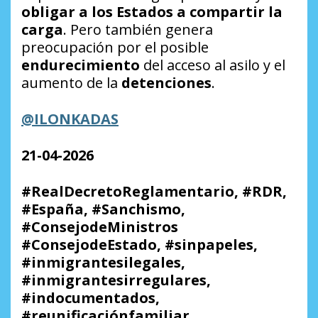
obligar a los Estados a compartir la
carga
. Pero también genera
preocupación por el posible
endurecimiento
del acceso al asilo y el
aumento de la
detenciones
.
@ILONKADAS
21-04-2026
#RealDecretoReglamentario, #RDR,
#España, #Sanchismo,
#ConsejodeMinistros
#ConsejodeEstado, #sinpapeles,
#inmigrantesilegales,
#inmigrantesirregulares,
#indocumentados,
#reunificaciónfamiliar,