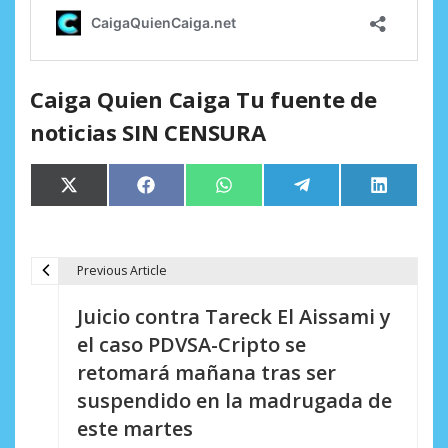
Caiga Quien Caiga Tu fuente de
noticias SIN CENSURA
Compartir
Compartir
Compartir
Compartir
Comparti
X
Facebook
WhatsApp
Telegram
LinkedIn
en
en
en
en
en
(Twitter)
Previous Article
N
Juicio contra Tareck El Aissami y
a
el caso PDVSA-Cripto se
v
retomará mañana tras ser
e
suspendido en la madrugada de
este martes
g