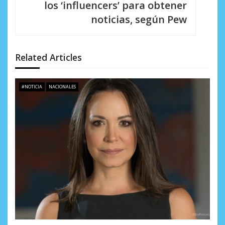
i
los ‘influencers’ para obtener
noticias, según Pew
ó
n
d
Related Articles
e
#NOTICIA
NACIONALES
e
n
t
r
a
d
a
s