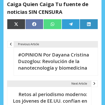
Caiga Quien Caiga Tu fuente de
noticias SIN CENSURA
Compartir
Compartir
Compartir
Compartir
Comparti
X
Facebook
WhatsApp
Telegram
LinkedIn
en
en
en
en
en
(Twitter)
Previous Article
N
#OPINION Por Dayana Cristina
a
Duzoglou: Revolución de la
v
nanotecnología y biomedicina
e
g
Next Article
a
Retos al periodismo moderno:
c
Los jóvenes de EE.UU. confían en