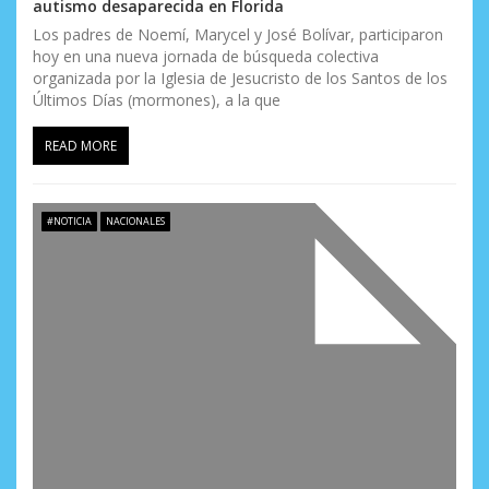
autismo desaparecida en Florida
Los padres de Noemí, Marycel y José Bolívar, participaron
hoy en una nueva jornada de búsqueda colectiva
organizada por la Iglesia de Jesucristo de los Santos de los
Últimos Días (mormones), a la que
READ MORE
#NOTICIA
NACIONALES