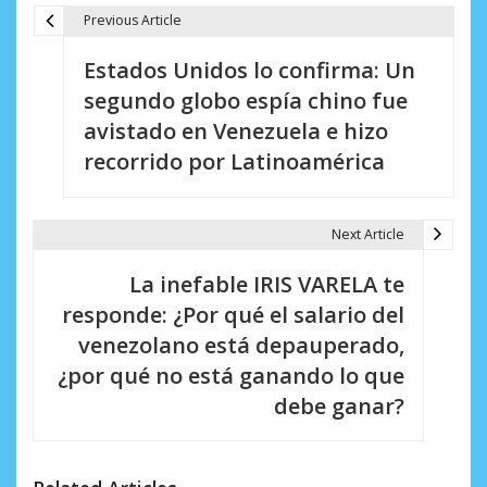
Previous Article
N
Estados Unidos lo confirma: Un
a
segundo globo espía chino fue
v
avistado en Venezuela e hizo
e
recorrido por Latinoamérica
g
a
Next Article
c
La inefable IRIS VARELA te
i
responde: ¿Por qué el salario del
venezolano está depauperado,
ó
¿por qué no está ganando lo que
n
debe ganar?
d
e