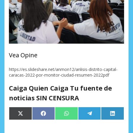
Vea Opine
https://es.slideshare.net/anmon12/anlisis-distrito-capital-
caracas-2022-por-monitor-ciudad-resumen-2022pdf
Caiga Quien Caiga Tu fuente de
noticias SIN CENSURA
Compartir
Compartir
Compartir
Compartir
Comparti
X
Facebook
WhatsApp
Telegram
LinkedIn
en
en
en
en
en
(Twitter)