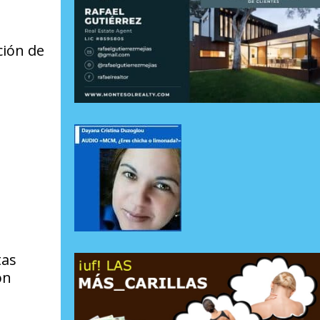
ción de
tas
on