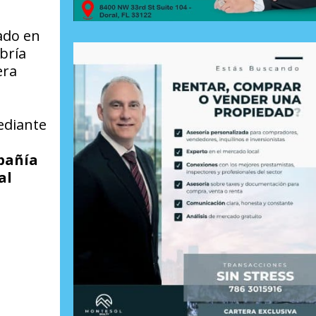
ado en
bría
era
ediante
pañía
al