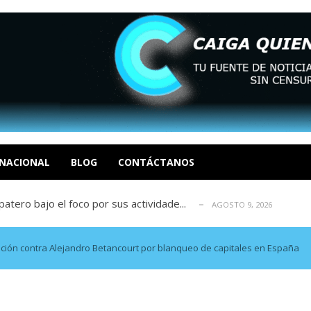
ca en Venezuela tras finalizar su mis...
AGOSTO 9, 2026
dar fondos para afectados por los terr...
AGOSTO 9, 2026
ia deja un policía muerto
NACIONAL
BLOG
CONTÁCTANOS
AGOSTO 9, 2026
atero bajo el foco por sus actividade...
AGOSTO 9, 2026
ció las secuelas que deja la prisión ...
AGOSTO 9, 2026
ca en Venezuela tras finalizar su mis...
AGOSTO 9, 2026
dar fondos para afectados por los terr...
AGOSTO 9, 2026
ación contra Alejandro Betancourt por blanqueo de capitales en España
ia deja un policía muerto
AGOSTO 9, 2026
atero bajo el foco por sus actividade...
AGOSTO 9, 2026
ció las secuelas que deja la prisión ...
AGOSTO 9, 2026