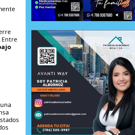
mente
erre
 Entre
bajo
 una
ensa
Estados
dos