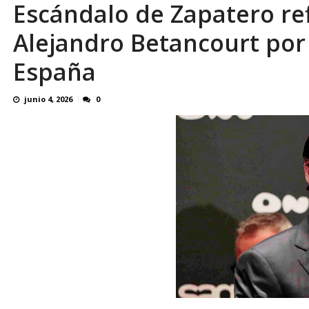
Escándalo de Zapatero ref
Reino Unido dejará millonaria donación médi
Alejandro Betancourt por
España
junio 4, 2026
0