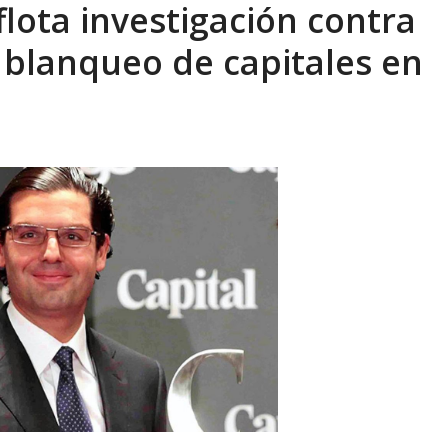
lota investigación contra
ca en Venezuela tras finalizar su mis...
AGOSTO 9, 2026
 blanqueo de capitales en