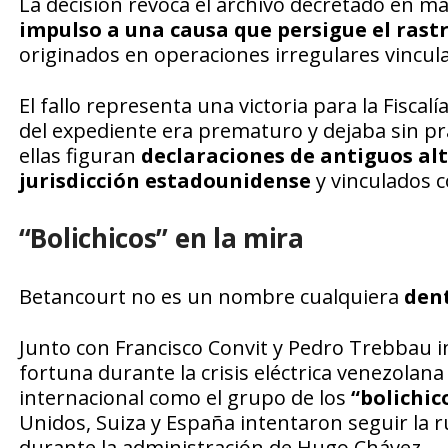
La decisión revoca el archivo decretado en ma
impulso a una causa que persigue el rastr
originados en operaciones irregulares vincu
El fallo representa una victoria para la Fiscal
del expediente era prematuro y dejaba sin pr
ellas figuran
declaraciones de antiguos al
jurisdicción estadounidense
y vinculados c
“Bolichicos” en la mira
Betancourt no es un nombre cualquiera
dent
Junto con Francisco Convit y Pedro Trebbau 
fortuna durante la crisis eléctrica venezolan
internacional como el grupo de los
“bolichic
Unidos, Suiza y España intentaron seguir la 
durante la administración de Hugo Chávez.