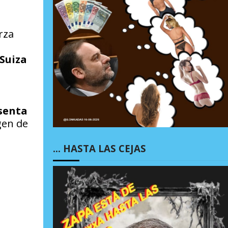
rza
Suiza
senta
gen de
… HASTA LAS CEJAS