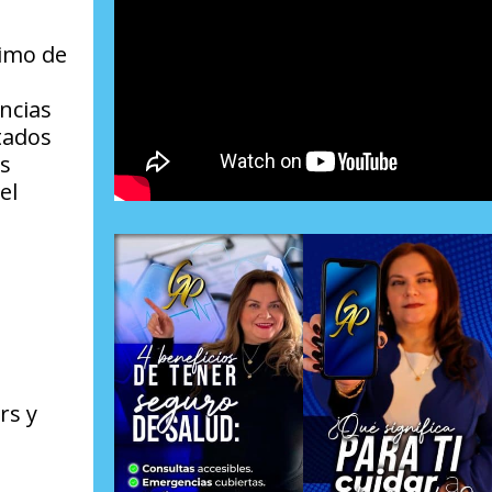
rimo de
o
ncias
tados
os
el
rs y