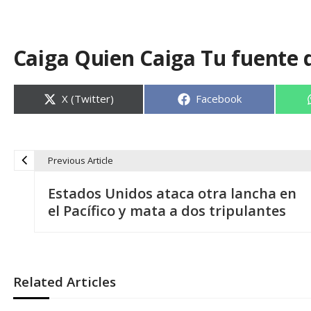
Caiga Quien Caiga Tu fuente 
Compartir
Compartir
X (Twitter)
Facebook
en
en
Previous Article
N
Estados Unidos ataca otra lancha en
a
el Pacífico y mata a dos tripulantes
v
e
Related Articles