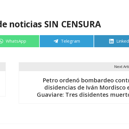
de noticias SIN CENSURA
Compartir
Compartir
Compa
WhatsApp
Telegram
Linked
en
en
en
Next Arti
Petro ordenó bombardeo cont
disidencias de Iván Mordisco 
Guaviare: Tres disidentes muert