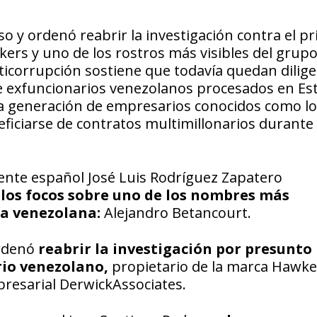
so y ordenó reabrir la investigación contra el p
ers y uno de los rostros más visibles del grup
ticorrupción sostiene que todavía quedan dilige
de exfuncionarios venezolanos procesados en Es
 la generación de empresarios conocidos como l
ficiarse de contratos multimillonarios durante 
dente español José Luis Rodríguez Zapatero
os focos sobre uno de los nombres más
a venezolana:
Alejandro Betancourt.
ordenó
reabrir la investigación por presunto
rio venezolano,
propietario de la marca Hawke
presarial DerwickAssociates.