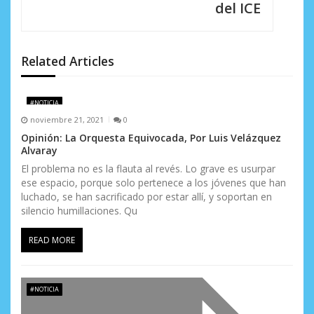
del ICE
d
e
Related Articles
e
n
#NOTICIA
noviembre 21, 2021
0
t
Opinión: La Orquesta Equivocada, Por Luis Velázquez
r
Alvaray
El problema no es la flauta al revés. Lo grave es usurpar
a
ese espacio, porque solo pertenece a los jóvenes que han
d
luchado, se han sacrificado por estar allí, y soportan en
silencio humillaciones. Qu
a
READ MORE
s
#NOTICIA