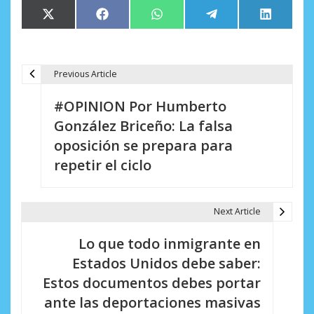
Compartir
Compartir
Compartir
Compartir
Comparti
X
Facebook
WhatsApp
Telegram
LinkedIn
en
en
en
en
en
(Twitter)
Previous Article
N
#OPINION Por Humberto
a
González Briceño: La falsa
v
oposición se prepara para
e
repetir el ciclo
g
a
Next Article
c
Lo que todo inmigrante en
i
Estados Unidos debe saber:
Estos documentos debes portar
ó
ante las deportaciones masivas
n