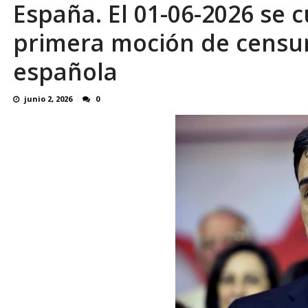
España. El 01-06-2026 se 
En 8 meses «876 horas de apagones» El de
primera moción de censur
española
junio 2, 2026
0