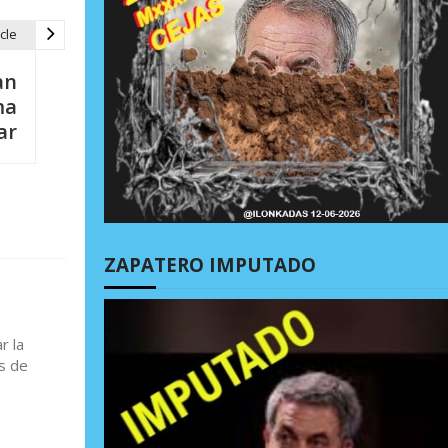
cle
an
ma
ar
ZAPATERO IMPUTADO
r la
s de