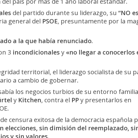
 del país por más de 1 año laboral estándar.
ales
del partido durante su liderazgo, su
“NO e
ria general del
PSOE
, presuntamente por la mag
tado a la que había renunciado
.
con 3
incondicionales
y
«no llegar a conocerlos 
egridad territorial, el liderazgo socialista de su p
sario a cambio de gobernar.
abía los negocios turbios de su entorno familia
rtel
y
Kitchen
, contra el
PP
y presentarlos en
SOE.
 de censura exitosa de la democracia española 
in elecciones, sin dimisión del reemplazado, si
pios y sin valores
.