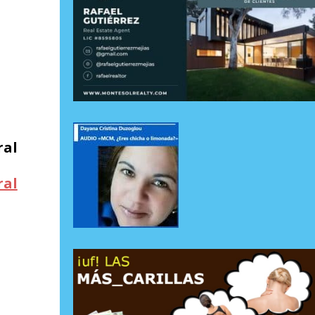
ral
ral