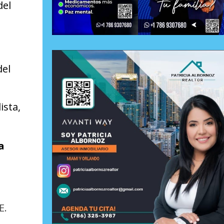
del
del
ista,
a
E.