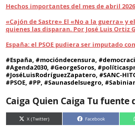
Hechos importantes del mes de abril 202
«Cajón de Sastre» El «No a la guerra» y e
quienes las disparan. Por José Luis Ortiz
España: el PSOE pudiera ser imputado co
#España, #mocióndecensura, #democraci
#Agenda2030, #GeorgeSoros, #políticaspr
#JoséLuisRodríguezZapatero, #SANC-HITO
#PSOE, #PP, #Saunasdelsuegro, #Sabinia
Caiga Quien Caiga Tu fuente 
Compartir
Compartir
X (Twitter)
Facebook
en
en