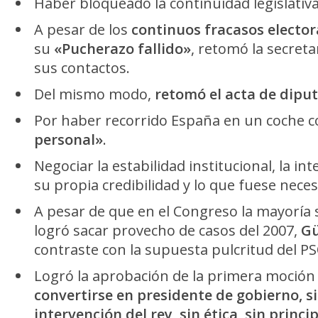
Haber bloqueado la continuidad legislativa
A pesar de los
continuos fracasos elector
su
«Pucherazo fallido»
, retomó la secreta
sus contactos.
Del mismo modo,
retomó el acta de dipu
Por haber recorrido España en un coche 
personal»
.
Negociar la estabilidad institucional, la int
su propia credibilidad y lo que fuese nece
A pesar de que en el Congreso la mayoría s
logró sacar provecho de casos del 2007,
Gü
contraste con la supuesta pulcritud del P
Logró la aprobación de la primera moción
convertirse en presidente de gobierno,
s
intervención del rey, sin ética, sin princi