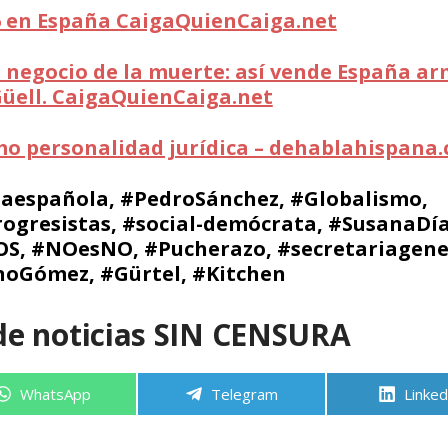
6 en España CaigaQuienCaiga.net
l negocio de la muerte: así vende España ar
 Güell. CaigaQuienCaiga.net
mo personalidad jurídica – dehablahispana
aespañola, #PedroSánchez, #Globalismo,
ogresistas, #social-demócrata, #SusanaDía
S, #NOesNO, #Pucherazo, #secretariagene
noGómez, #Gürtel, #Kitchen
de noticias SIN CENSURA
Compartir
Compartir
Compa
WhatsApp
Telegram
Linked
en
en
en