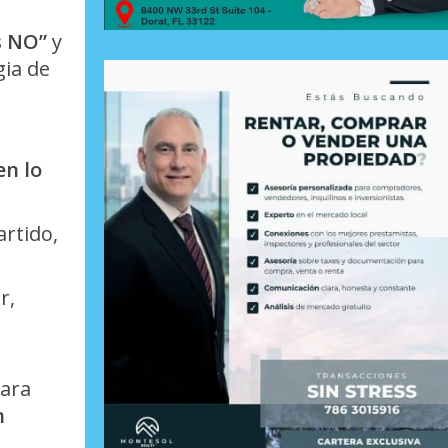
s NO”
y
ia de
en lo
artido,
r,
para
n