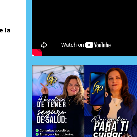
e la
s