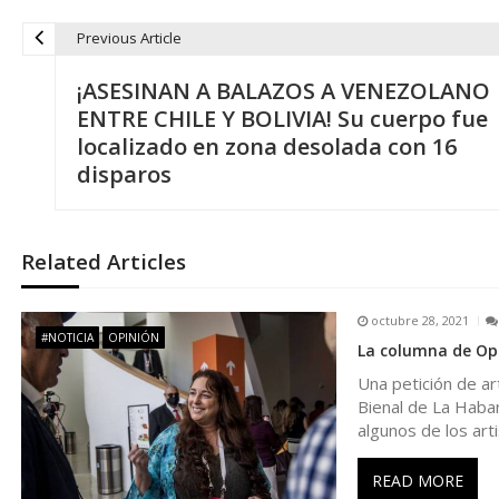
Previous Article
N
¡ASESINAN A BALAZOS A VENEZOLANO
a
ENTRE CHILE Y BOLIVIA! Su cuerpo fue
localizado en zona desolada con 16
v
disparos
e
Related Articles
g
octubre 28, 2021
a
#NOTICIA
OPINIÓN
La columna de Opp
Una petición de ar
c
Bienal de La Haba
algunos de los arti
i
READ MORE