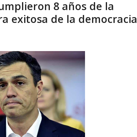
cumplieron 8 años de la
sbastador costo del colapso eléctrico en...
AGOSTO 7, 2026
a exitosa de la democraci