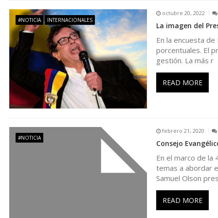
octubre 20, 2022
n
#NOTICIA
INTERNACIONALES
La imagen del Pr
En la encuesta de 
d
porcentuales. El p
gestión. La más r
e
READ MORE
e
n
febrero 21, 2020
t
#NOTICIA
Consejo Evangélic
En el marco de la
r
temas a abordar es
Samuel Olson pre
a
READ MORE