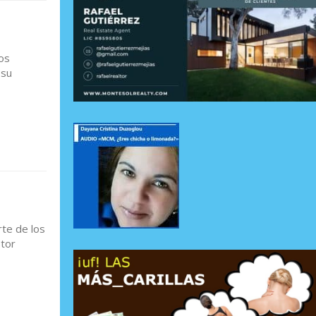
os
 su
te de los
stor