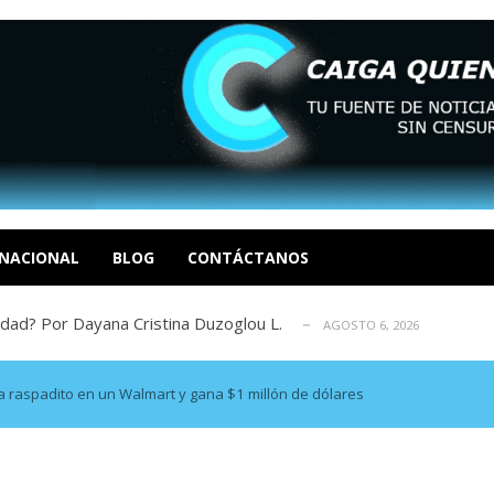
tica de derechos humanos en el Minister...
AGOSTO 6, 2026
 en un mercado impulsado por el auge de...
AGOSTO 6, 2026
o en La Guaira que hasta ahora no había ...
NACIONAL
BLOG
CONTÁCTANOS
AGOSTO 6, 2026
idad? Por Dayana Cristina Duzoglou L.
AGOSTO 6, 2026
xcusas, apagones y promesas incumplidas...
AGOSTO 6, 2026
tica de derechos humanos en el Minister...
AGOSTO 6, 2026
 en un mercado impulsado por el auge de...
AGOSTO 6, 2026
a raspadito en un Walmart y gana $1 millón de dólares
o en La Guaira que hasta ahora no había ...
AGOSTO 6, 2026
idad? Por Dayana Cristina Duzoglou L.
AGOSTO 6, 2026
xcusas, apagones y promesas incumplidas...
AGOSTO 6, 2026