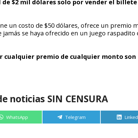
de $2 mil dólares solo por vender el billete
iene un costo de $50 dólares, ofrece un premio 
e jamás se haya ofrecido en un juego raspadito 
r cualquier premio de cualquier monto son 
de noticias SIN CENSURA
Compartir
Compartir
Compa
WhatsApp
Telegram
Linked
en
en
en