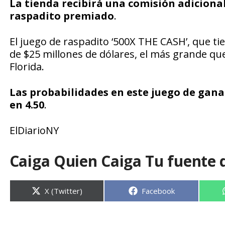
La tienda recibirá una comisión adicional 
raspadito premiado
.
El juego de raspadito ‘500X THE CASH’, que t
de $25 millones de dólares, el más grande qu
Florida.
Las probabilidades en este juego de gana
en 4.50
.
ElDiarioNY
Caiga Quien Caiga Tu fuente 
Compartir
Compartir
X (Twitter)
Facebook
en
en