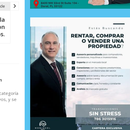
cle
la
on
s.
n
categoría
vos, y se