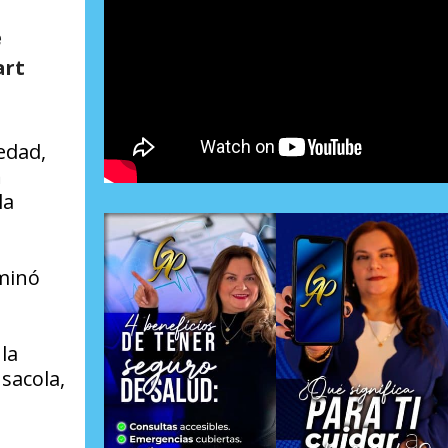
e
art
edad,
n
la
rminó
.
la
sacola,