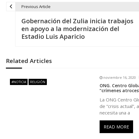
Previous Article
N
Gobernación del Zulia inicia trabajos
a
en apoyo a la modernización del
Estadio Luis Aparicio
v
e
Related Articles
g
noviembre 16, 2020
#NOTICIA
RELIGIÓN
ONG. Centro Globa
a
“crímenes atroces
La ONG Centro Glo
c
de “crisis actual”
necesita una a
i
READ MORE
ó