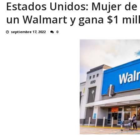
Estados Unidos: Mujer de
OVP denunció 15 años de violación sistemá
un Walmart y gana $1 mil
septiembre 17, 2022
0