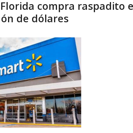
 Florida compra raspadito 
tica de derechos humanos en el Minister...
AGOSTO 6, 2026
lón de dólares