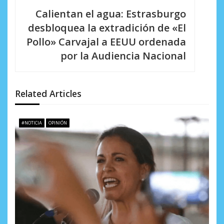
c
Calientan el agua: Estrasburgo
i
desbloquea la extradición de «El
Pollo» Carvajal a EEUU ordenada
ó
por la Audiencia Nacional
n
d
Related Articles
e
e
#NOTICIA
OPINIÓN
n
t
r
a
d