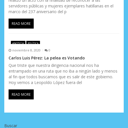
realizó un acto con la finalidad de reconocer a las
servidores públicas y mujeres ejemplares hatillanas en el
marco del 237 aniversario del p
READ MORE
#NOTICIA
POLÍTICA
noviembre 8, 2020
0
Carlos Luis Pérez: La pelea es Votando
Que triste que nuestra dirigencia nacional nos ha
entrampado en una ruta que no iba a ningún lado y menos
al fin que todos buscamos que es salir de este gobierno.
Hoy vemos a Leopoldo López fuera del
READ MORE
Buscar