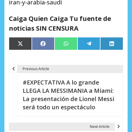
iran-y-arabia-saudi
Caiga Quien Caiga Tu fuente de
noticias SIN CENSURA
Compartir
Compartir
Compartir
Compartir
Comparti
X
Facebook
WhatsApp
Telegram
LinkedIn
en
en
en
en
en
(Twitter)
Previous Article
N
#EXPECTATIVA A lo grande
a
LLEGA LA MESSIMANIA a Miami:
v
La presentación de Lionel Messi
e
será todo un espectáculo
g
a
Next Article