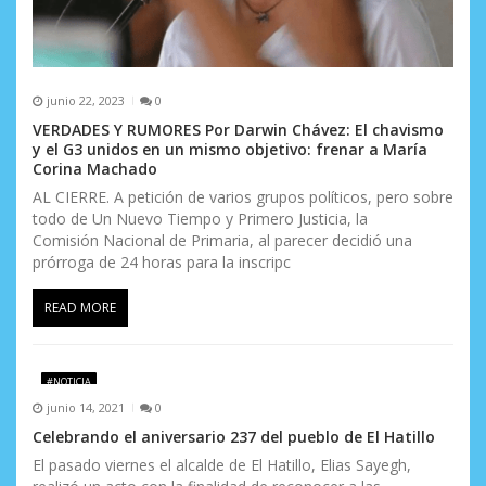
a
s
junio 22, 2023
0
VERDADES Y RUMORES Por Darwin Chávez: El chavismo
y el G3 unidos en un mismo objetivo: frenar a María
Corina Machado
AL CIERRE. A petición de varios grupos políticos, pero sobre
todo de Un Nuevo Tiempo y Primero Justicia, la
Comisión Nacional de Primaria, al parecer decidió una
prórroga de 24 horas para la inscripc
READ MORE
#NOTICIA
junio 14, 2021
0
Celebrando el aniversario 237 del pueblo de El Hatillo
El pasado viernes el alcalde de El Hatillo, Elias Sayegh,