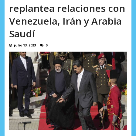
incumplidas...
replantea relaciones con
AGOSTO 6, 2026
Venezuela, Irán y Arabia
Saudí
julio 13, 2023
0