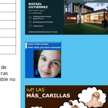
 de
tras
ible no