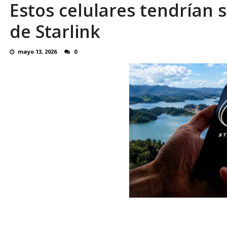
Estos celulares tendrían se
¿QUE PROTEGES TU? Por: Miguel Ángel L
de Starlink
mayo 13, 2026
0