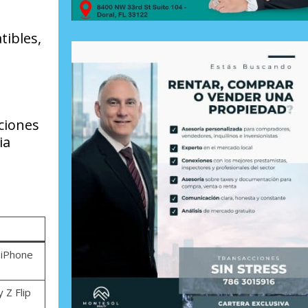
tibles,
ciones
ia
 iPhone
 Z Flip