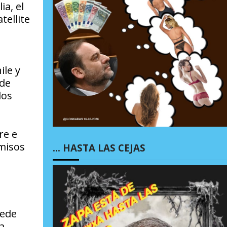
a, el
tellite
ile y
 de
los
re e
rmisos
… HASTA LAS CEJAS
uede
a