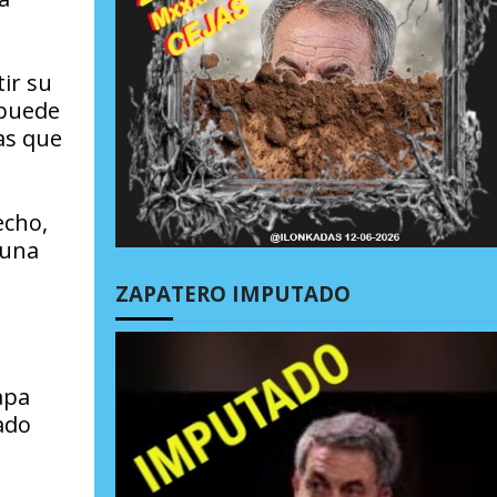
tir su
 puede
as que
echo,
 una
ZAPATERO IMPUTADO
apa
ado