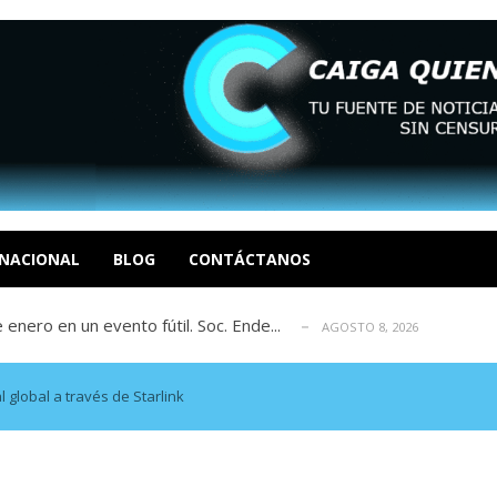
eón R
AGOSTO 8, 2026
tratégica, Realpolitik y el Desmante...
AGOSTO 8, 2026
 García
NACIONAL
BLOG
CONTÁCTANOS
AGOSTO 7, 2026
 enero en un evento fútil. Soc. Ende...
AGOSTO 8, 2026
osé Luis Centeno S
AGOSTO 8, 2026
eón R
AGOSTO 8, 2026
tratégica, Realpolitik y el Desmante...
AGOSTO 8, 2026
l global a través de Starlink
 García
AGOSTO 7, 2026
 enero en un evento fútil. Soc. Ende...
AGOSTO 8, 2026
osé Luis Centeno S
AGOSTO 8, 2026