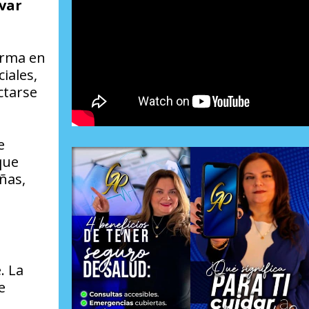
var
orma en
iales,
ctarse
e
que
ñas,
. La
e