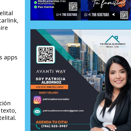
lital
arlink,
ire
as apps
ción
texto,
lital.