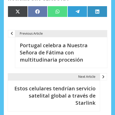
Compartir
Compartir
Compartir
Compartir
Comparti
X
Facebook
WhatsApp
Telegram
LinkedIn
en
en
en
en
en
(Twitter)
Previous Article
N
Portugal celebra a Nuestra
a
Señora de Fátima con
v
multitudinaria procesión
e
g
Next Article
a
Estos celulares tendrían servicio
c
satelital global a través de
i
Starlink
ó