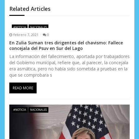
n
Related Articles
d
e
#NOTICIA
NACIONALES
febrero 7, 2021
0
e
En Zulia Suman tres dirigentes del chavismo: Fallece
concejala del Psuv en Sur del Lago
n
La información del fallecimiento, aportada por trabajadores
t
del Gobierno municipal, refiere que, al parecer, la concejala
era asmática, pero no había sido sometida a pruebas en la
r
que se comprobara s
a
READ MORE
d
a
#NOTICIA
NACIONALES
s