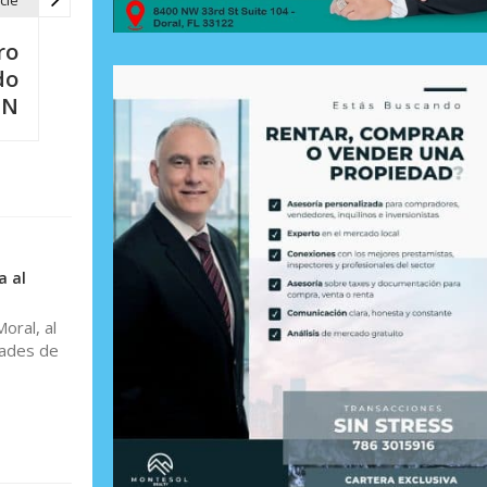
cle
ro
do
IN
a al
oral, al
dades de