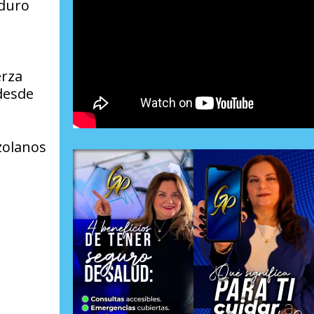
aduro
e
erza
desde
zolanos