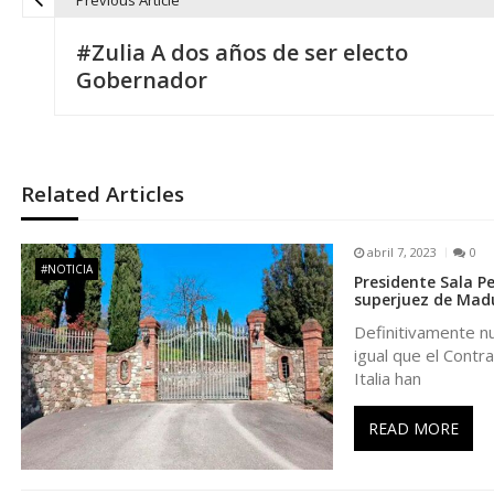
Previous Article
N
#Zulia A dos años de ser electo
a
Gobernador
v
e
Related Articles
g
abril 7, 2023
0
#NOTICIA
Presidente Sala Pe
a
superjuez de Mad
Definitivamente nu
c
igual que el Contra
Italia han
i
READ MORE
ó