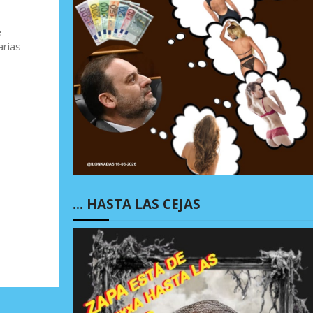
é
arias
… HASTA LAS CEJAS