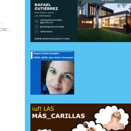
 -
CRC -