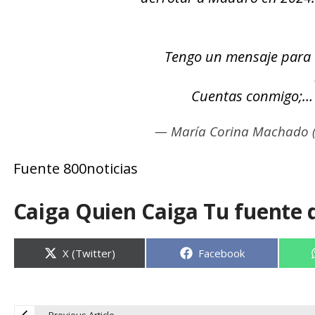
Tengo un mensaje para ti
Cuentas conmigo;
— María Corina Machado 
Fuente 800noticias
Caiga Quien Caiga Tu fuente 
Compartir
Compartir
X (Twitter)
Facebook
en
en