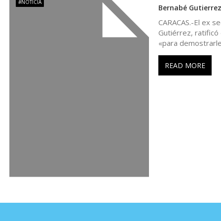
#NOTICIA
Bernabé Gutierrez
a
CARACAS.-El ex se
Gutiérrez, ratific
s
«para demostrarle
READ MORE