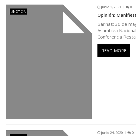
n
junio 1, 2021
0
#NOTICIA
Opinión: Manifies
d
Barinas: 30 de may
Asamblea Nacional
e
Conferencia Resta
e
READ MORE
n
t
r
a
d
junio 24, 2020
0