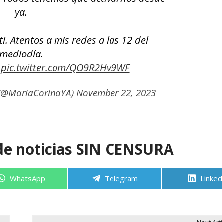
ya.
. Atentos a mis redes a las 12 del
mediodía.
…
pic.twitter.com/QO9R2Hv9WF
(@MariaCorinaYA)
November 22, 2023
de noticias SIN CENSURA
Compartir
Compartir
Compa
WhatsApp
Telegram
Linked
en
en
en