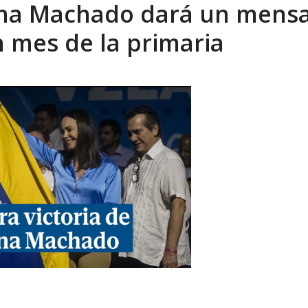
na Machado dará un mensa
eón R
AGOSTO 8, 2026
 mes de la primaria