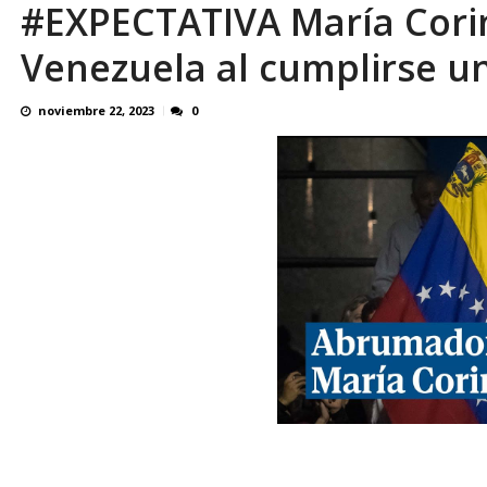
#EXPECTATIVA María Cori
¿QUE PROTEGES TU? Por: Miguel Ángel L
Venezuela al cumplirse un
noviembre 22, 2023
0