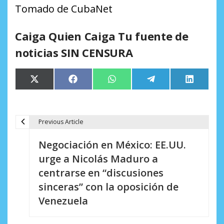
Tomado de CubaNet
Caiga Quien Caiga Tu fuente de
noticias SIN CENSURA
Compartir
Compartir
Compartir
Compartir
Comparti
X
Facebook
WhatsApp
Telegram
LinkedIn
en
en
en
en
en
(Twitter)
Previous Article
N
Negociación en México: EE.UU.
a
urge a Nicolás Maduro a
v
centrarse en “discusiones
e
sinceras” con la oposición de
Venezuela
g
a