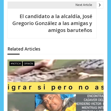
Next Article
c
i
El candidato a la alcaldía, José
Gregorio González a las amigas y
ó
amigos baruteños
n
d
Related Articles
e
e
#NOTICIA
OPINIÓN
n
t
r
a
d