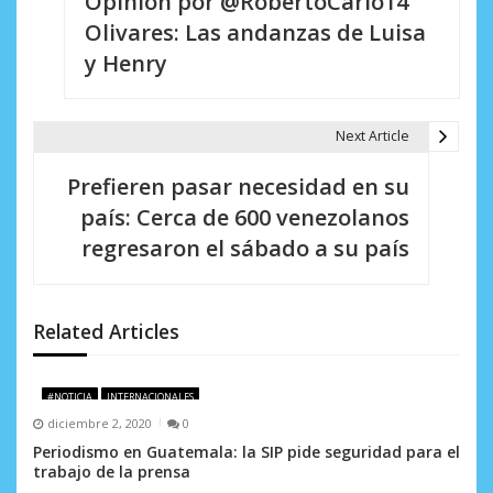
Opinión por @RobertoCarlo14
a
Olivares: Las andanzas de Luisa
v
y Henry
e
g
Next Article
a
Prefieren pasar necesidad en su
c
país: Cerca de 600 venezolanos
i
regresaron el sábado a su país
ó
n
Related Articles
d
e
#NOTICIA
INTERNACIONALES
diciembre 2, 2020
0
e
Periodismo en Guatemala: la SIP pide seguridad para el
trabajo de la prensa
n