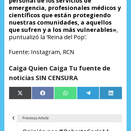
personal de los servicios de
emergencia, profesionales médicos y
científicos que están protegiendo
nuestras comunidades, a aquellos
que sufren y a los más vulnerables»
,
puntualizó la ‘Reina del Pop’.
Fuente: Instagram, RCN
Caiga Quien Caiga Tu fuente de
noticias SIN CENSURA
Compartir
Compartir
Compartir
Compartir
Comparti
X
Facebook
WhatsApp
Telegram
LinkedIn
en
en
en
en
en
(Twitter)
Previous Article
N