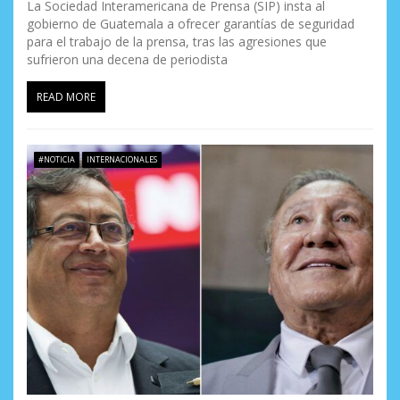
La Sociedad Interamericana de Prensa (SIP) insta al
t
gobierno de Guatemala a ofrecer garantías de seguridad
para el trabajo de la prensa, tras las agresiones que
r
sufrieron una decena de periodista
a
READ MORE
d
a
#NOTICIA
INTERNACIONALES
s