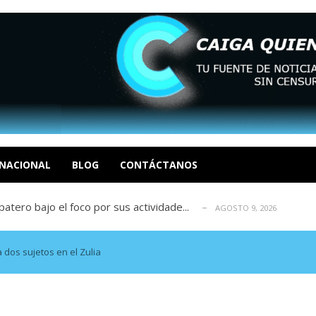
ca en Venezuela tras finalizar su mis...
AGOSTO 9, 2026
dar fondos para afectados por los terr...
AGOSTO 9, 2026
ia deja un policía muerto
NACIONAL
BLOG
CONTÁCTANOS
AGOSTO 9, 2026
atero bajo el foco por sus actividade...
AGOSTO 9, 2026
ció las secuelas que deja la prisión ...
AGOSTO 9, 2026
ca en Venezuela tras finalizar su mis...
AGOSTO 9, 2026
dar fondos para afectados por los terr...
AGOSTO 9, 2026
dos sujetos en el Zulia
ia deja un policía muerto
AGOSTO 9, 2026
atero bajo el foco por sus actividade...
AGOSTO 9, 2026
ció las secuelas que deja la prisión ...
AGOSTO 9, 2026