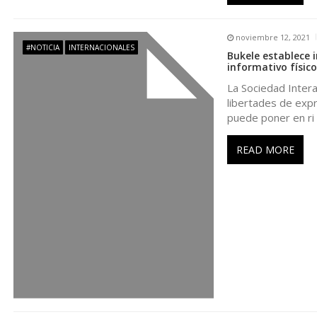
ó
noviembre 12, 2021
#NOTICIA
INTERNACIONALES
n
Bukele establece 
informativo físico
La Sociedad Intera
d
libertades de expr
puede poner en ri
e
READ MORE
e
n
t
r
a