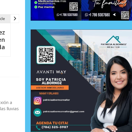
cle
ez
en
da
xión a
as lluvias