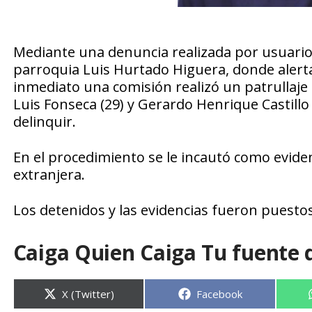
Mediante una denuncia realizada por usuarios
parroquia Luis Hurtado Higuera, donde alertar
inmediato una comisión realizó un patrullaje 
Luis Fonseca (29) y Gerardo Henrique Castillo 
delinquir.
En el procedimiento se le incautó como evide
extranjera.
Los detenidos y las evidencias fueron puest
Caiga Quien Caiga Tu fuente 
Compartir
Compartir
X (Twitter)
Facebook
en
en