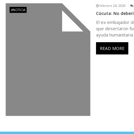
febrero 24, 2020
d
#NOTICIA
Cúcuta: No deberí
El ex embajador d
a
que desertaron fu
ayuda humanitaria
s
READ MORE