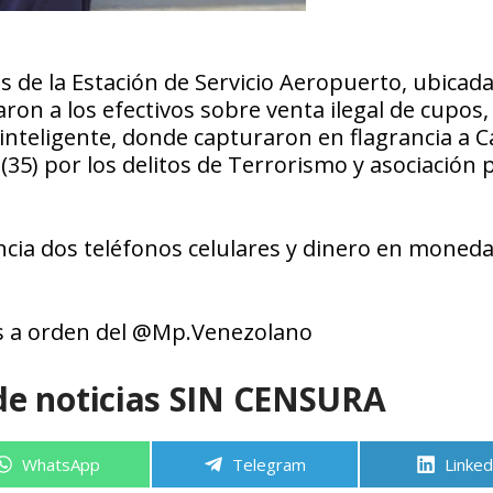
 de la Estación de Servicio Aeropuerto, ubicada
on a los efectivos sobre venta ilegal de cupos,
inteligente, donde capturaron en flagrancia a C
(35) por los delitos de Terrorismo y asociación 
ncia dos teléfonos celulares y dinero en moned
os a orden del @Mp.Venezolano
de noticias SIN CENSURA
Compartir
Compartir
Compa
WhatsApp
Telegram
Linked
en
en
en