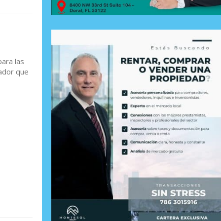
ara las
vador que