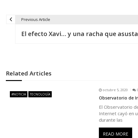
Previous Article
N
El efecto Xavi… y una racha que asusta
a
v
e
Related Articles
g
octubre 5, 2020
#NOTICIA
TECNOLOGÍA
Observatorio de I
a
El Observatorio de
Internet cayó en u
c
durante las
i
READ MORE