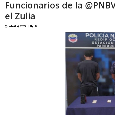
Funcionarios de la @PNBV
Reino Unido dejará millonaria donación médi
el Zulia
abril 4, 2022
0