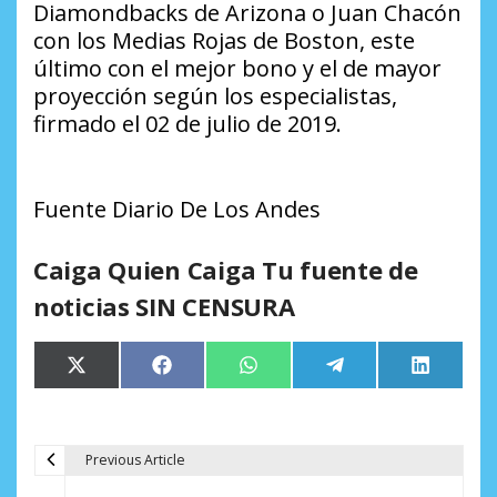
Diamondbacks de Arizona o Juan Chacón
con los Medias Rojas de Boston, este
último con el mejor bono y el de mayor
proyección según los especialistas,
firmado el 02 de julio de 2019.
Fuente Diario De Los Andes
Caiga Quien Caiga Tu fuente de
noticias SIN CENSURA
Compartir
Compartir
Compartir
Compartir
Comparti
X
Facebook
WhatsApp
Telegram
LinkedIn
en
en
en
en
en
(Twitter)
Previous Article
N