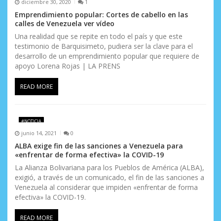
n
diciembre 30, 2020
1
Emprendimiento popular: Cortes de cabello en las
t
calles de Venezuela ver vídeo
r
Una realidad que se repite en todo el país y que este
testimonio de Barquisimeto, pudiera ser la clave para el
a
desarrollo de un emprendimiento popular que requiere de
apoyo Lorena Rojas | LA PRENS
d
READ MORE
a
s
#NOTICIA
junio 14, 2021
0
ALBA exige fin de las sanciones a Venezuela para
«enfrentar de forma efectiva» la COVID-19
La Alianza Bolivariana para los Pueblos de América (ALBA),
exigió, a través de un comunicado, el fin de las sanciones a
Venezuela al considerar que impiden «enfrentar de forma
efectiva» la COVID-19.
READ MORE