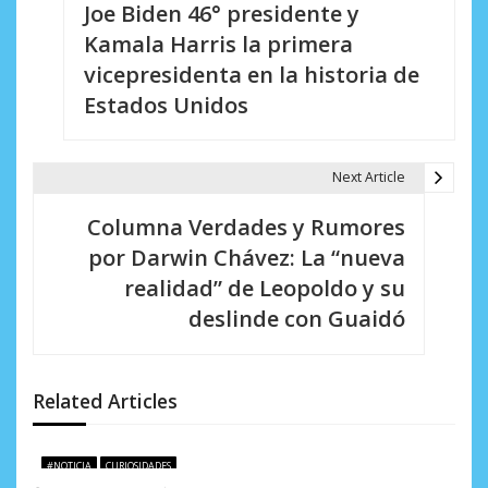
Joe Biden 46° presidente y
a
Kamala Harris la primera
v
vicepresidenta en la historia de
e
Estados Unidos
g
a
Next Article
c
Columna Verdades y Rumores
i
por Darwin Chávez: La “nueva
realidad” de Leopoldo y su
ó
deslinde con Guaidó
n
d
Related Articles
e
e
#NOTICIA
CURIOSIDADES