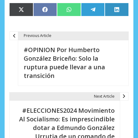
Compartir
Compartir
Compartir
Compartir
Comparti
X
Facebook
WhatsApp
Telegram
LinkedIn
en
en
en
en
en
(Twitter)
Previous Article
N
#OPINION Por Humberto
a
González Briceño: Solo la
v
ruptura puede llevar a una
e
transición
g
a
Next Article
c
#ELECCIONES2024 Movimiento
i
Al Socialismo: Es imprescindible
dotar a Edmundo González
ó
Urrutia de un comando de