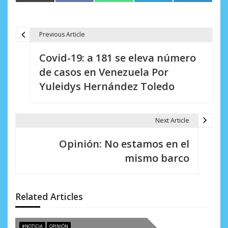
en
en
en
en
en
(Twitter)
Previous Article
N
Covid-19: a 181 se eleva número
a
de casos en Venezuela Por
v
Yuleidys Hernández Toledo
e
g
Next Article
a
Opinión: No estamos en el
c
mismo barco
i
ó
Related Articles
n
d
#NOTICIA
OPINIÓN