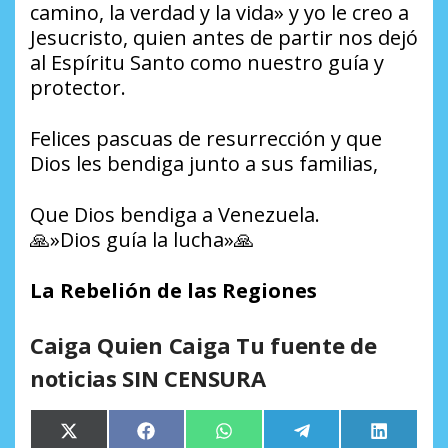
camino, la verdad y la vida» y yo le creo a
Jesucristo, quien antes de partir nos dejó
al Espíritu Santo como nuestro guía y
protector.
Felices pascuas de resurrección y que
Dios les bendiga junto a sus familias,
Que Dios bendiga a Venezuela.
🙏»Dios guía la lucha»🙏
La Rebelión de las Regiones
Caiga Quien Caiga Tu fuente de
noticias SIN CENSURA
Compartir
Compartir
Compartir
Compartir
Comparti
X
Facebook
WhatsApp
Telegram
LinkedIn